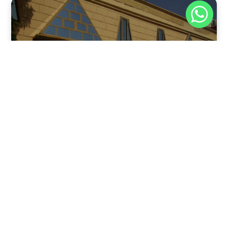
نوفمبر 30, 2025
8:37 م
فندق بيراميدز الأقصر: الوجهة الأولى للمسافرين في عاصمة
مصر القديمة
يقدم فندق بيراميدز الأقصر في مدينة الأقصر، جنوب مصر، مزيجًا
فريدًا من الفخامة وعبق التاريخ.
اقرأ المقال كاملًا