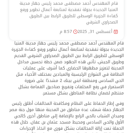
قام المهندس أحمد مصطفى محمد رئيس جهاز مدينة
المنيا الجديدة بجولة تفقدية لمتابعة أعمال تطوير ورفع
كفاءة الجزيرة الوسطى للطريق الرابط بين الطريق
الصحراوي الشرقي
أغسطس 31, 2025
8:57 م
قام المهندس أحمد مصطفى محمد رئيس جهاز مدينة المنيا
الجديدة بجولة تفقدية لمتابعة أعمال تطوير ورفع كفاءة الجزيرة
الوسطى للطريق الرابط بين الطريق الصحراوي الشرقي القديم
وطريق الجيش، تأتي هذه الجهود ضمن خطة تحسين مداخل
المدينة لتعزيز مظهرها الحضاري كما أشرف على عمليات
النظافة في الشوارع الرئيسية والميادين بمختلف الأحياء مثل
الحي السادس ومنطقة ابني بيتك 2 مشددًا على ضرورة
الاستمرار في رفع المخلفات وتفريغ صناديق القمامة بشكل
منتظم لضمان نظافة المناطق بشكل مستمر.
وفي إطار الحفاظ على النظام ومكافحة المخالفات أطلق رئيس
الجهاز حملة شملت عدة مناطق من المدينة منها مول جنة مصر
وميدان الشباب بالحي الرابع بالإضافة إلى مناطق أخرى كالحي
الأول والحي السادس ومحيط مسجد عثمان بن عفان، خلال هذه
الحملة تمت إزالة المخالفات بشكل فوري مع اتخاذ الإجراءات