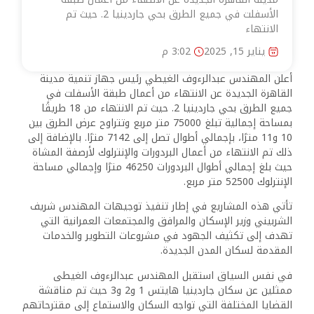
الأسفلت في جميع الطرق بحي جاردينيا 2. حيث تم
الانتهاء
يناير 15, 2025
3:02 م
أعلن المهندس عبدالرءوف الغيطي رئيس جهاز تنمية مدينة
القاهرة الجديدة عن الانتهاء من أعمال طبقة الأسفلت في
جميع الطرق بحي جاردينيا 2. حيث تم الانتهاء من 18 طريقًا
بمساحة إجمالية تبلغ 75000 متر مربع وتتراوح عرض الطرق بين
10 و11 مترًا، بإجمالي أطوال تصل إلى 7142 مترًا. بالإضافة إلى
ذلك تم الانتهاء من أعمال البردورات والإنترلوك لأرصفة المشاة
حيث بلغ إجمالي أطوال البردورات 46250 مترًا وإجمالي مساحة
الإنترلوك 52500 متر مربع.
تأتي هذه المشاريع في إطار تنفيذ توجيهات المهندس شريف
الشربيني وزير الإسكان والمرافق والمجتمعات العمرانية التي
تهدف إلى تكثيف الجهود في مشروعات التطوير والخدمات
المقدمة لسكان المدن الجديدة.
في نفس السياق استقبل المهندس عبدالرءوف الغيطى
ممثلين عن سكان جاردينيا هايتس 1 و2 و3 حيث تم مناقشة
القضايا المختلفة التي تواجه السكان والاستماع إلى مقترحاتهم