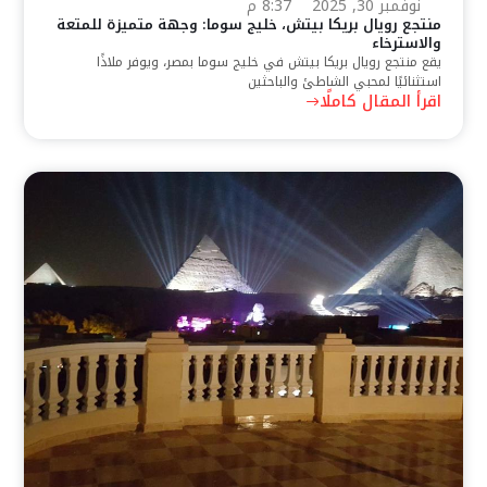
نوفمبر 30, 2025
8:37 م
منتجع رويال بريكا بيتش، خليج سوما: وجهة متميزة للمتعة
والاسترخاء
يقع منتجع رويال بريكا بيتش في خليج سوما بمصر، ويوفر ملاذًا
استثنائيًا لمحبي الشاطئ والباحثين
اقرأ المقال كاملًا