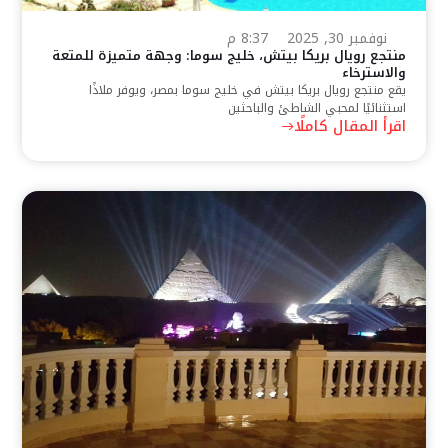
نوفمبر 30, 2025
8:37 م
منتجع رويال بريكا بيتش، خليج سوما: وجهة متميزة للمتعة
والاسترخاء
يقع منتجع رويال بريكا بيتش في خليج سوما بمصر، ويوفر ملاذًا
استثنائيًا لمحبي الشاطئ والباحثين
اقرأ المقال كاملًا