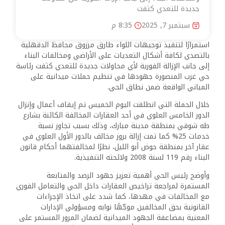
جديدة للتعدي كثفت
سبتمبر 7, 2025
8:35 م
استمرارًا لتنفيذ توجيهات اللواء طارق مرزوق محافظ الدقهلية
بالتصدي لكافة أشكال التعديات على الأراضي ومخالفات البناء
إلى جانب الإزالة الفورية لأي محاولات جديدة للتعدي كثفت رئاسة
حي غرب المنصورة جهودها في تنظيم حملات ميدانية على
المباني الواقعة ضمن نطاق الحي.
خلال الحملة التي انطلقت اليوم الخميس تم إيقاف أعمال وإنزال
الدور الخامس العلوي في أحد العقارات المخالفة الكائنة بشارع
طه شوقي بمنطقة مدينة مبارك، وذلك بسبب تجاوز نسبة
خدمات 25% كما تمت إزالة بروز مخالف بالدور الأول العلوي في
عقار آخر بمنطقة حوض أبو الليل، نظرًا لمخالفتهما أحكام قانون
البناء رقم 119 لسنة 2008 ولائحته التنفيذية.
وأوضح رئيس الحي أهمية تعزيز جهود الرصد والمتابعة
المستمرة لمراجعة تراخيص العقارات داخل الحي والتعامل الفوري
مع المخالفات في مهدها، كما شدد على اتخاذ الإجراءات
القانونية بحق المخالفين موجّهًا نوابه ومسؤولي الإدارات
المعنية بمضاعفة الجهود الميدانية لضمان المرور المستمر على