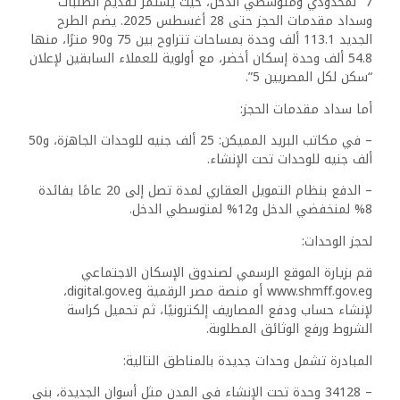
7” لمحدودي ومتوسطي الدخل، حيث يستمر تقديم الطلبات
وسداد مقدمات الحجز حتى 28 أغسطس 2025. يضم الطرح
الجديد 113.1 ألف وحدة بمساحات تتراوح بين 75 و90 مترًا، منها
54.8 ألف وحدة إسكان أخضر، مع أولوية للعملاء السابقين لإعلان
“سكن لكل المصريين 5”.
أما سداد مقدمات الحجز:
– في مكاتب البريد المميكن: 25 ألف جنيه للوحدات الجاهزة، و50
ألف جنيه للوحدات تحت الإنشاء.
– الدفع بنظام التمويل العقاري لمدة تصل إلى 20 عامًا بفائدة
8% لمنخفضي الدخل و12% لمتوسطي الدخل.
لحجز الوحدات:
قم بزيارة الموقع الرسمي لصندوق الإسكان الاجتماعي
www.shmff.gov.eg أو منصة مصر الرقمية digital.gov.eg،
لإنشاء حساب ودفع المصاريف إلكترونيًا، ثم تحميل كراسة
الشروط ورفع الوثائق المطلوبة.
المبادرة تشمل وحدات جديدة بالمناطق التالية:
– 34128 وحدة تحت الإنشاء في المدن مثل أسوان الجديدة، بني