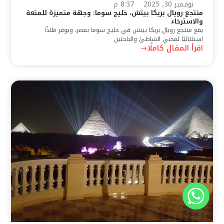
نوفمبر 30, 2025
8:37 م
منتجع رويال بريكا بيتش، خليج سوما: وجهة متميزة للمتعة
والاسترخاء
يقع منتجع رويال بريكا بيتش في خليج سوما بمصر، ويوفر ملاذًا
استثنائيًا لمحبي الشاطئ والباحثين
اقرأ المقال كاملًا