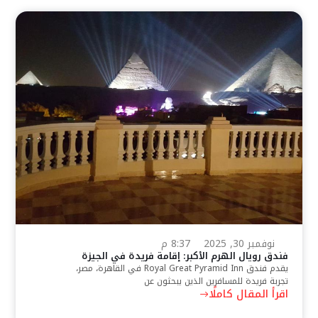
نوفمبر 30, 2025
8:37 م
فندق رويال الهرم الأكبر: إقامة فريدة في الجيزة
يقدم فندق Royal Great Pyramid Inn في القاهرة، مصر،
تجربة فريدة للمسافرين الذين يبحثون عن
اقرأ المقال كاملًا