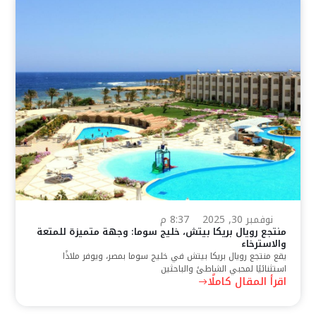
نوفمبر 30, 2025
8:37 م
منتجع رويال بريكا بيتش، خليج سوما: وجهة متميزة للمتعة
والاسترخاء
يقع منتجع رويال بريكا بيتش في خليج سوما بمصر، ويوفر ملاذًا
استثنائيًا لمحبي الشاطئ والباحثين
اقرأ المقال كاملًا