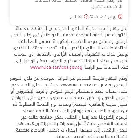
في إطار التحول الرقمي وتحسين جودة الخدمات
الحكومية، تشمل
يونيو 22, 2025
1:53 م
أعلن جهاز تنمية مدينة القاهرة الجديدة عن إتاحة 20 معاملة
إلكترونية عبر البوابة الموحدة لخدمات المواطنين في إطار التحول
الرقمي وتحسين جودة الخدمات الحكومية، تشمل المعاملات
المتاحة طلبات التصالح، تراخيص البناء، تحديد الموقف التنفيذي،
توصيل عدادات الكهرباء واستلام الأراضي بالإضافة إلى خدمات
أخرى مثل سداد الغرامات واستخراج العقود، يمكن الوصول إلى
هذه الخدمات عبر الرابط:
www.nuca-services.gov.eg
.
أوضح الجهاز طريقة التقديم عبر البوابة الموحدة من خلال الموقع
الرسمي www.nuca-services.gov.eg، حيث يجب على المستخدم
إنشاء حساب جديد باستخدام الرقم القومي والبريد الإلكتروني أو
تسجيل الدخول إذا كان لديه حساب مسبق، يتعين على المواطن
اختيار مدينة (القاهرة الجديدة) وتحديد نوع الخدمة المطلوبة ثم
ملء نموذج الطلب بدقة وإرفاق المستندات اللازمة وسداد
الرسوم إلكترونيًا بعد إرسال الطلب، يمكن متابعة حالته عبر
الحساب الشخصي حيث تُرسل إشعارات بالتطورات ويهدف هذا
التحول الرقمي إلى تسهيل الإجراءات وتقليل الازدحام وتحقيق
الشفافية والسرعة في تقديم الخدمات.