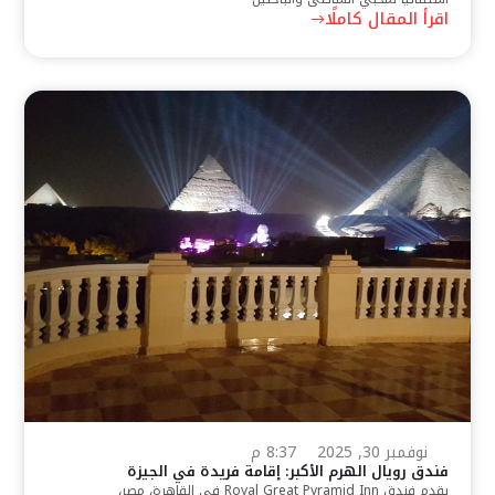
اقرأ المقال كاملًا
نوفمبر 30, 2025
8:37 م
فندق رويال الهرم الأكبر: إقامة فريدة في الجيزة
يقدم فندق Royal Great Pyramid Inn في القاهرة، مصر،