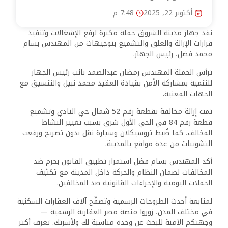
أكتوبر 22, 2025
7:48 م
نفذ جهاز مدينة الشروق حملة مكبرة لرفع الإشغالات وتنفيذ
قرارات الإزالة والغلق والتشميع بتوجيهات من المهندس بسام
محمد فضل، رئيس الجهاز.
ترأس الحملة المهندس رمضان عبدالصمد نائب رئيس الجهاز
للتنمية بمشاركة الأمن بقيادة العقيد محمد نبيل والتنسيق مع
الجهات المعنية.
تمت إزالة مخالفة بقطعة رقم 52 شمال حي النادي وتشميع
قطعة رقم 84 في الحي الأول شرق بسبب تغيير النشاط
المخالف، كما ضُبط تروسيكلان وسيارة نقل بدون تصريح ورفعت
التشوينات من عدة مواقع بالمدينة.
أكد المهندس بسام فضل استمرار تطبيق القانون بحزم ضد
المخالفات لضمان النظام والحركة داخل المدينة مع تكثيف
الحملات اليومية والإجراءات القانونية ضد المخالفين.
لمتابعة أحدث الطروحات الرسمية وتصفّح آلاف العقارات السكنية
في مختلف المدن، زوروا منصة مصر العقارية الرسمية —
وجهتكم الآمنة للبحث عن وحدة مناسبة لك ولأسرتك. تعرف أكثر