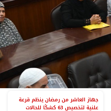
جهاز العاشر من رمضان ينظم قرعة
علنية لتخصيص 63 كشكًا للحالات