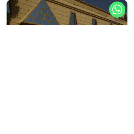
نوفمبر 30, 2025
8:37 م
فندق بيراميدز الأقصر: الوجهة الأولى للمسافرين في عاصمة
مصر القديمة
يقدم فندق بيراميدز الأقصر في مدينة الأقصر، جنوب مصر، مزيجًا
فريدًا من الفخامة وعبق التاريخ.
اقرأ المقال كاملًا