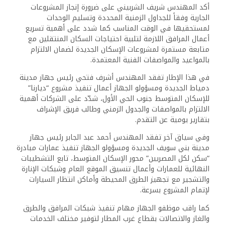
أكد المهندس شريف الشربيني على ضرورة إنجاز المشروعات
الجارية وفقاً للجداول الزمنية المحددة وتسليم الوحدات
لمستحقيها في الوقت المناسب كما شدد على أهمية تسريع
أعمال المرافق اللازمة لتلبية احتياجات السكان المنتقلين مع
متابعة مستمرة لمشروعات الإسكان الجديدة لضمان الالتزام
بالمواعيد والمواصفات الفنية المعتمدة.
في هذا الإطار تفقد المهندس أشرف فتحي رئيس جهاز مدينة
دمياط الجديدة ومسؤولو الجهاز أعمال تنفيذ مشروع “ديارنا”
للإسكان المتوسط جنوب الحي الأول، شدّد على الشركات أهمية
الالتزام بالمواصفات والجدول الزمني وطالب فريق الإشراف
بتقارير يومية عن التقدم.
وفي سياق آخر تفقد المهندس أحمد عبد الجابر رئيس جهاز
مدينة بني سويف الجديدة ومسؤولو الجهاز تنفيذ عمارات مبادرة
“سكن لكل المصريين” محور الإسكان المتوسط، تابع التشطيبات
النهائية للعمارات وأعمال تنسيق الموقع العام وشبكات الإنارة
والتشجير مع تجهيز الطرق المحيطة وأماكن انتظار السيارات
لإتمام المشروع بسرعة.
كما راقب موظفو الجهاز مهام تنفيذ شبكات المرافق والطرق
والغاز والاتصالات بقطاع غرب المطار لتوفير مختلف الخدمات