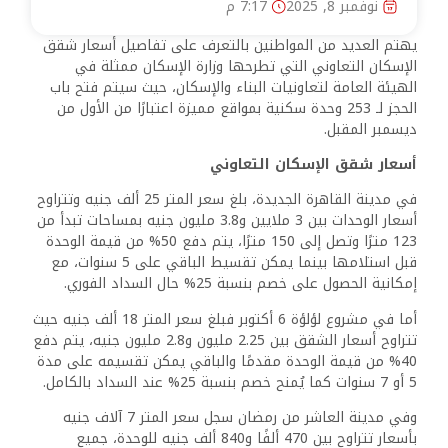
نوفمبر 8, 2025
7:17 م
يهتم العديد من المواطنين بالتعرف على تفاصيل أسعار شقق
الإسكان التعاوني التي تطرحها وزارة الإسكان ممثلة في
الهيئة العامة لتعاونيات البناء والإسكان، حيث سيتم فتح باب
الحجز لـ 253 وحدة سكنية بمواقع مميزة اعتبارًا من الأول من
ديسمبر المقبل.
أسعار شقق الإسكان التعاوني
في مدينة القاهرة الجديدة، بلغ سعر المتر 25 ألف جنيه وتتراوح
أسعار الوحدات بين 3 ملايين و3.8 مليون جنيه بمساحات تبدأ من
123 مترًا وتصل إلى 150 مترًا، يتم دفع 50% من قيمة الوحدة
قبل استلامها بينما يمكن تقسيط الباقي على 5 سنوات، مع
إمكانية الحصول على خصم بنسبة 25% حال السداد الفوري.
أما في مشروع لؤلؤة 6 أكتوبر فبلغ سعر المتر 18 ألف جنيه حيث
تتراوح أسعار الشقق بين 2.25 مليون و2.8 مليون جنيه، يتم دفع
40% من قيمة الوحدة مقدمًا والباقي يمكن تقسيمه على مدة
5 أو 7 سنوات كما يُمنح خصم بنسبة 25% عند السداد بالكامل.
وفي مدينة العاشر من رمضان سجل سعر المتر 7 آلاف جنيه
بأسعار تتراوح بين 470 ألفًا و840 ألف جنيه للوحدة، جميع