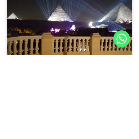
نوفمبر 30, 2025
8:37 م
فندق رويال الهرم الأكبر: إقامة فريدة في الجيزة
يقدم فندق Royal Great Pyramid Inn في القاهرة، مصر،
تجربة فريدة للمسافرين الذين يبحثون عن
اقرأ المقال كاملًا