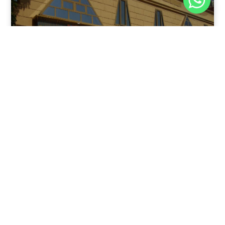
نوفمبر 30, 2025
8:37 م
فندق بيراميدز الأقصر: الوجهة الأولى للمسافرين في عاصمة
مصر القديمة
يقدم فندق بيراميدز الأقصر في مدينة الأقصر، جنوب مصر، مزيجًا
فريدًا من الفخامة وعبق التاريخ.
اقرأ المقال كاملًا