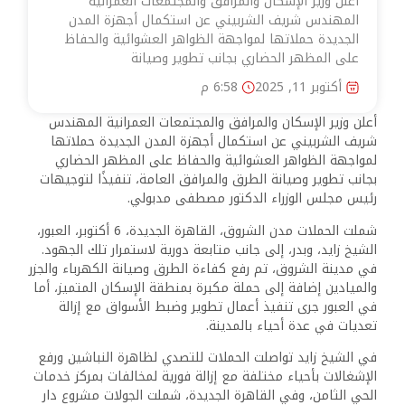
أعلن وزير الإسكان والمرافق والمجتمعات العمرانية
المهندس شريف الشربيني عن استكمال أجهزة المدن
الجديدة حملاتها لمواجهة الظواهر العشوائية والحفاظ
على المظهر الحضاري بجانب تطوير وصيانة
أكتوبر 11, 2025
6:58 م
أعلن وزير الإسكان والمرافق والمجتمعات العمرانية المهندس
شريف الشربيني عن استكمال أجهزة المدن الجديدة حملاتها
لمواجهة الظواهر العشوائية والحفاظ على المظهر الحضاري
بجانب تطوير وصيانة الطرق والمرافق العامة، تنفيذًا لتوجيهات
رئيس مجلس الوزراء الدكتور مصطفى مدبولي.
شملت الحملات مدن الشروق، القاهرة الجديدة، 6 أكتوبر، العبور،
الشيخ زايد، وبدر، إلى جانب متابعة دورية لاستمرار تلك الجهود.
في مدينة الشروق، تم رفع كفاءة الطرق وصيانة الكهرباء والجزر
والميادين إضافة إلى حملة مكبرة بمنطقة الإسكان المتميز، أما
في العبور جرى تنفيذ أعمال تطوير وضبط الأسواق مع إزالة
تعديات في عدة أحياء بالمدينة.
في الشيخ زايد تواصلت الحملات للتصدي لظاهرة النباشين ورفع
الإشغالات بأحياء مختلفة مع إزالة فورية لمخالفات بمركز خدمات
الحي الثامن، وفي القاهرة الجديدة، شملت الجولات مشروع دار