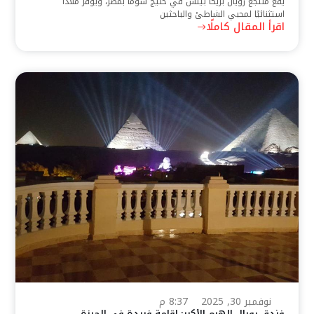
يقع منتجع رويال بريكا بيتش في خليج سوما بمصر، ويوفر ملاذًا
استثنائيًا لمحبي الشاطئ والباحثين
اقرأ المقال كاملًا
نوفمبر 30, 2025
8:37 م
فندق رويال الهرم الأكبر: إقامة فريدة في الجيزة