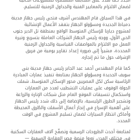
الجدد كما شدد على المتابعة المستمرة للمشروعات الحالية
لضمان الالتزام بالمعايير الفنية والجداول الزمنية للتسليم.
في هذا السياق قام المهندس أشرف فتحي رئيس جهاز مدينة
دمياط الجديدة ومسؤولو الجهاز بتفقد الأعمال الإنشائية
لمشروع ديارنا للإسكان المتوسط الواقع بمنطقة تل الدير جنوب
الحي الأول، ووجه رئيس الجهاز الشركات العاملة بتسريع وتيرة
العمل مع الالتزام بالمواصفات القياسية والجداول الزمنية
المحددة، مشيراً إلى ضرورة إعداد تقارير يومية من فريق
الإشراف حول ما تم إنجازه.
كما قام المهندس أحمد عبد الجابر رئيس جهاز مدينة بني
سويف الجديدة ومسؤولو الجهاز بمتابعة تنفيذ عمارات المبادرة
الرئاسية سكن لكل المصريين محور الإسكان المتوسط، شملت
الجولة الوقوف على عمليات التشطيب لعدد من العمارات
واستكمال تنسيقات الموقع العام مثل شبكات الإنارة والزراعة
وتشجير الطرق الرئيسية، بالإضافة إلى ذلك شدد رئيس الجهاز
على أهمية الإسراع في إنجاز أعمال الأسفلت والطُرق المحيطة
وأماكن انتظار السيارات لضمان تسليم المشروع في الوقت
المحدد.
لمتابعة أحدث الطروحات الرسمية وتصفّح آلاف العقارات السكنية
في مختلف المدن، زوروا منصة مصر العقارية الرسمية —