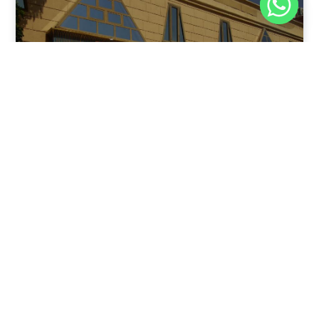
نوفمبر 30, 2025
8:37 م
فندق بيراميدز الأقصر: الوجهة الأولى للمسافرين في عاصمة
مصر القديمة
يقدم فندق بيراميدز الأقصر في مدينة الأقصر، جنوب مصر، مزيجًا
فريدًا من الفخامة وعبق التاريخ.
اقرأ المقال كاملًا