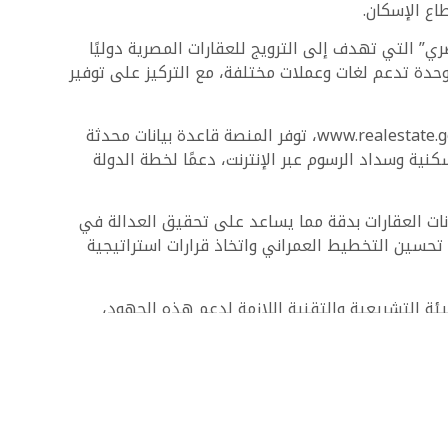
اع الإسكان.
” التي تهدف إلى الترويج للعقارات المصرية دوليًا
حدة تدعم لغات وعملات مختلفة، مع التركيز على توفير
“منصة مصر العقارية” تمثل مركزًا رقميًا يقدم خدمات إلكترونية متكاملة للمواطنين والمستثمرين عبر الموقع الرسمي www.realestate.gov.eg، توفر المنصة قاعدة بيانات محدثة
كنية وسداد الرسوم عبر الإنترنت، دعمًا لخطة الدولة
انات العقارات بدقة مما يساعد على تحقيق العدالة في
تحسين التخطيط العمراني واتخاذ قرارات استراتيجية
بيئة التشريعية والتقنية اللازمة لدعم هذه الجهود،
 الخارج.
وجهتكم الآمنة للبحث عن وحدة مناسبة لك ولأسرتك.