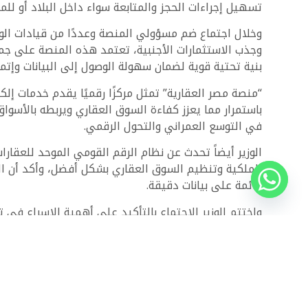
تسهيل إجراءات الحجز والمتابعة سواء داخل البلاد أو لل
وخلال اجتماع ضم مسؤولي المنصة وعددًا من قيادات الوز
وجذب الاستثمارات الأجنبية، تعتمد هذه المنصة على جم
بنية تحتية قوية لضمان سهولة الوصول إلى البيانات وإتم
باستمرار مما يعزز كفاءة السوق العقاري ويربطه بالأسواق 
في التوسع العمراني والتحول الرقمي.
الوزير أيضاً تحدث عن نظام الرقم القومي الموحد للعقا
الملكية وتنظيم السوق العقاري بشكل أفضل، وأكد أن ال
قائمة على بيانات دقيقة.
واختتم الوزير الاجتماع بالتأكيد على أهمية الإسراع في ت
الهدف النهائي هو تسهيل الحصول على السكن المناسب ل
لمتابعة أحدث الطروحات الرسمية وتصفّح آلاف العقارات 
تعرف على مميزات مشروع
Bliss Gate
مدينة الشيخ زايد.