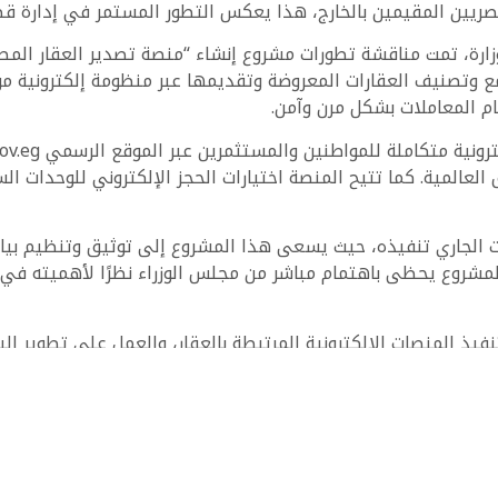
مصريين المقيمين بالخارج، هذا يعكس التطور المستمر في إدارة قط
ارة، تمت مناقشة تطورات مشروع إنشاء “منصة تصدير العقار المصري
ع وتصنيف العقارات المعروضة وتقديمها عبر منظومة إلكترونية مو
ام المعاملات بشكل مرن وآمن.
العالمية. كما تتيح المنصة اختيارات الحجز الإلكتروني للوحدات الس
رات الجاري تنفيذه، حيث يسعى هذا المشروع إلى توثيق وتنظيم بي
مشروع يحظى باهتمام مباشر من مجلس الوزراء نظرًا لأهميته في 
نفيذ المنصات الإلكترونية المرتبطة بالعقار، والعمل على تطوير ال
لمواطنين وتعزيز جاذبية السوق العقاري المصري للمستثمرين من
السكنية في مختلف المدن، زوروا منصة مصر العقارية الرسمية — 