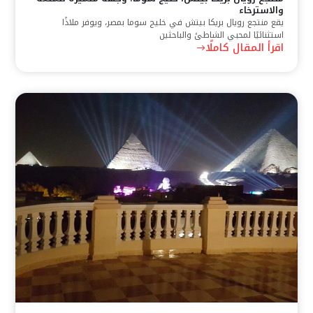
والاسترخاء
يقع منتجع رويال بريكا بيتش في خليج سوما بمصر، ويوفر ملاذًا
استثنائيًا لمحبي الشاطئ والباحثين
اقرأ المقال كاملًا