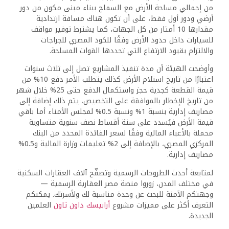
من إجمالي مساحة الأرض مع السماح ببناء مبنى مكون من دور
أرضي ودور أول فقط، على أن تكون هناك مسافة ارتدادية
مقدارها 10 أمتار من كل الجهات، كما يشترط توفير مواقف
للسيارات داخل حدود الأرض وفقًا للكود المصري للجراجات
والالتزام بقيود الارتفاع التي تحددها القوات المسلحة.
وأوضحت الهيئة أن مدة تنفيذ المشاريع تصل إلى ثلاث سنوات
اعتبارًا من تاريخ استلام الأرض كذلك يتطلب الأمر دفع 10% من
قيمة القطعة كجدية حجز واستكمال الدفع حتى 25% خلال شهر
من تاريخ الإخطار بالموافقة على التخصيص، يتم ذلك إضافة إلى
مصاريف إدارية بنسبة 1% ونسبة 0.5% لمجلس الأمناء أما باقي
قيمة الأرض فيُسدد على ستة أقساط نصف سنوية متساوية
محملة بالأعباء المالية وفقًا لسعر الفائدة المحدد من البنك
المركزي المصري، بالإضافة إلى 2% تعليمات وزارة المالية و0.5%
مصاريف إدارية.
لمتابعة أحدث الطروحات الرسمية وتصفّح آلاف العقارات السكنية
في مختلف المدن، زوروا منصة مصر العقارية الرسمية —
وجهتكم الآمنة للبحث عن وحدة مناسبة لك ولأسرتك. يمكنكم
التعرف أكثر على مميزات مشروع
أرابيسك داون تاون
العلمين
الجديدة.