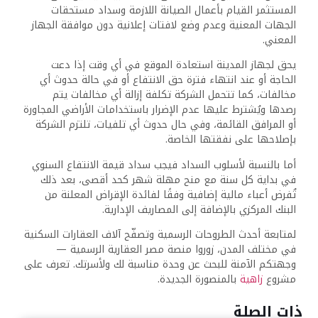
المستثمر القيام بأعمال الصيانة اللازمة وسداد مستحقات
الجهات المعنية وعدم وضع لافتات إعلانية دون موافقة الجهاز
المعني.
يحق لجهاز المدينة استعادة الموقع في أي وقت إذا دعت
الحاجة أو عند انتهاء فترة حق الانتفاع أو في حالة حدوث أي
مخالفات، كما تتحمل الشركة تكلفة إزالة أي مخالفات يتم
رصدها ويُشترط عليها عدم الإضرار باستخدامات الأراضي المجاورة
أو المرافق القائمة، وفي حال حدوث أي تلفيات، تلتزم الشركة
بإصلاحها على نفقتها الخاصة.
أما بالنسبة لأسلوب السداد فيجب سداد قيمة الانتفاع السنوي
في بداية كل سنة مع منح مهلة شهر كحد أقصى، بعد ذلك
تُفرض أعباء مالية إضافية وفقًا لفائدة الإقراض المعلنة من
البنك المركزي بالإضافة إلى المصاريف الإدارية.
لمتابعة أحدث الطروحات الرسمية وتصفّح آلاف العقارات السكنية
في مختلف المدن، زوروا منصة مصر العقارية الرسمية —
وجهتكم الآمنة للبحث عن وحدة مناسبة لك ولأسرتك. تعرف على
مشروع
زاهية
بالمنصورة الجديدة.
ذات الصلة