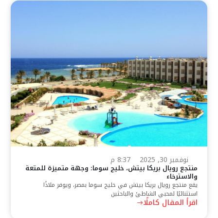
نوفمبر 30, 2025
8:37 م
منتجع رويال بريكا بيتش، خليج سوما: وجهة متميزة للمتعة
والاسترخاء
يقع منتجع رويال بريكا بيتش في خليج سوما بمصر، ويوفر ملاذًا
استثنائيًا لمحبي الشاطئ والباحثين
اقرأ المقال كاملًا