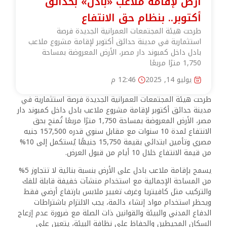
أرض لإقامة ملاعب «بادل» بحدائق
أكتوبر.. بنظام حق الانتفاع
طرحت هيئة المجتمعات العمرانية الجديدة فرصة
استثمارية في مدينة حدائق أكتوبر لإقامة مشروع ملاعب
بادل داخل كمبوند دار مصر، الأرض المعروضة بمساحة
1,750 مترًا مربعًا
يوليو 14, 2025
12:46 م
طرحت هيئة المجتمعات العمرانية الجديدة فرصة استثمارية في
مدينة حدائق أكتوبر لإقامة مشروع ملاعب بادل داخل كمبوند دار
مصر، الأرض المعروضة بمساحة 1,750 مترًا مربعًا تُمنح بحق
الانتفاع لمدة 10 سنوات مع مقابل سنوي قدره 157,500 جنيه
مصري وتأمين ابتدائي بقيمة 15,750 جنيهًا يُستكمل إلى 10%
من قيمة الانتفاع خلال 10 أيام من قبول العرض.
يسمح بإقامة ملاعب بادل على الأرض بنسبة بنائية لا تتجاوز 5%
من المساحة الإجمالية مع استخدام منشآت خفيفة قابلة للفك
والتركيب مثل كافيتريا وغرف تغيير ملابس بارتفاع أرضي فقط
ويحظر استخدام مواد إنشاء دائمة، يجب الالتزام باشتراطات
الدفاع المدني والبيئة والقوانين ذات الصلة مع ضرورة عدم إزعاج
السكان المحيطين والحفاظ على نظافة البيئة، يتعين على