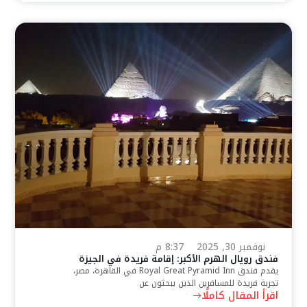
نوفمبر 30, 2025
8:37 م
فندق رويال الهرم الأكبر: إقامة فريدة في الجيزة
يقدم فندق Royal Great Pyramid Inn في القاهرة، مصر،
تجربة فريدة للمسافرين الذين يبحثون عن
اقرأ المقال كاملًا