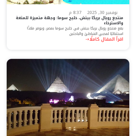
نوفمبر 30, 2025
8:37 م
منتجع رويال بريكا بيتش، خليج سوما: وجهة متميزة للمتعة
والاسترخاء
يقع منتجع رويال بريكا بيتش في خليج سوما بمصر، ويوفر ملاذًا
استثنائيًا لمحبي الشاطئ والباحثين
اقرأ المقال كاملًا