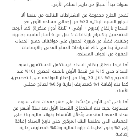
سنوات تبدأ اعتبارًا من تاريخ استلام الأرض.
تضمن الطرح مجموعة من الاشتراطات البنائية من بينها ألا
تتجاوز النسبة البنائية 30% من إجمالي مساحة الأرض مع
السماح بارتفاع (بدروم + أرضي + ثلاثة أدوار متكررة). كما ألزمت
المتقدمين بالالتزام بارتدادات لا تقل عن 6 أمتار أمامية وجانبية
وخلفية، فضلًا عن ضرورة الحصول على موافقات جميع الجهات
المعنية بما في ذلك اشتراطات الدفاع المدني والارتفاعات
المقررة من القوات المسلحة.
أما فيما يتعلق بنظام السداد فيستكمل المستثمرون نسبة
السداد حتى 15% من قيمة الأرض بالجنيه المصري (10% عند
التقديم و5% خلال 30 يومًا من إخطار الموافقة على التخصيص)،
كما يتم إضافة 1% كمصاريف إدارية و0.5% لصالح مجلس
الأمناء.
أما باقي ثمن الأرض فيُقسَّط على عشر دفعات نصف سنوية
متساوية بحيث يتم استحقاق القسط الأول بعد ستة أشهر من
سداد الدفعة المقدمة، وتُحمَّل الأقساط بفوائد مالية بناءً على
المعدلات التي يعلنها البنك المركزي حتى تاريخ السداد إضافة
إلى 2% وفق تعليمات وزارة المالية و0.5% كمصاريف إدارية
إضافية.