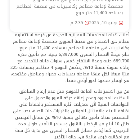
مخصصة لإقامة مطاعم وكافتيريات في منطقة المطاعم
بمساحة 11,400 متر مربع.
يوليو 10, 2025
2:35 م
أعلنت هيئة المجتمعات العمرانية الجديدة عن فرصة استثمارية
بنظام حق الانتفاع في مدينة الشروق مخصصة لإقامة مطاعم
وكافتيريات في منطقة المطاعم بمساحة 11,400 متر مربع.
تبلغ قيمة الانتفاع السنوي 6,897,000 جنيه، مع تأمين قدره
689,700 جنيه ومدة الانتفاع خمس سنوات قابلة للتجديد مع
زيادة سنوية بنسبة 10%، يتضمن الموقع 4 مطاعم بمساحة 225
مترًا مربعًا لكل منها محاطة بمساحات خضراء ومناطق مفتوحة،
مع ارتفاع محدود لدور أرضي فقط.
من بين الاشتراطات العامة للموقع مثل عدم إزعاج المناطق
السكنية المجاورة وعدم إعاقة حركة المرور والحصول على
الموافقات الفنية لأي تعديلات. يُلزم المستثمر بالحفاظ على
نظافة البيئة والامتثال للقوانين والقرارات ذات الصلة، يجب على
المستثمر سداد تأمين نهائي بنسبة 10% من مقابل الترخيص
خلال 10 أيام من الإخطار بالقبول ويستمر التأمين طوال مدة
الترخيص، كما يُدفع مقابل الانتفاع السنوي في بداية كل سنة
مع إمكانية فرض فائدة في حالة التأخير.