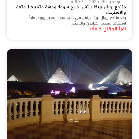
نوفمبر 30, 2025
8:37 م
منتجع رويال بريكا بيتش، خليج سوما: وجهة متميزة للمتعة
والاسترخاء
يقع منتجع رويال بريكا بيتش في خليج سوما بمصر، ويوفر ملاذًا
استثنائيًا لمحبي الشاطئ والباحثين
اقرأ المقال كاملًا