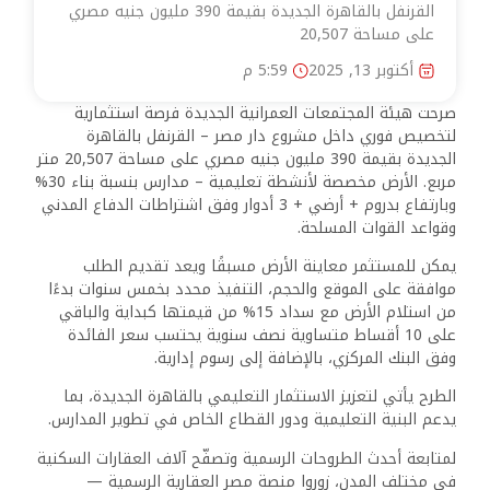
القرنفل بالقاهرة الجديدة بقيمة 390 مليون جنيه مصري
على مساحة 20,507
أكتوبر 13, 2025
5:59 م
صرحت هيئة المجتمعات العمرانية الجديدة فرصة استثمارية
لتخصيص فوري داخل مشروع دار مصر – القرنفل بالقاهرة
الجديدة بقيمة 390 مليون جنيه مصري على مساحة 20,507 متر
مربع. الأرض مخصصة لأنشطة تعليمية – مدارس بنسبة بناء 30%
وبارتفاع بدروم + أرضي + 3 أدوار وفق اشتراطات الدفاع المدني
وقواعد القوات المسلحة.
يمكن للمستثمر معاينة الأرض مسبقًا ويعد تقديم الطلب
موافقة على الموقع والحجم، التنفيذ محدد بخمس سنوات بدءًا
من استلام الأرض مع سداد 15% من قيمتها كبداية والباقي
على 10 أقساط متساوية نصف سنوية يحتسب سعر الفائدة
وفق البنك المركزي، بالإضافة إلى رسوم إدارية.
الطرح يأتي لتعزيز الاستثمار التعليمي بالقاهرة الجديدة، بما
يدعم البنية التعليمية ودور القطاع الخاص في تطوير المدارس.
لمتابعة أحدث الطروحات الرسمية وتصفّح آلاف العقارات السكنية
في مختلف المدن، زوروا منصة مصر العقارية الرسمية —