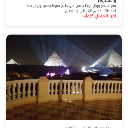
والاسترخاء
يقع منتجع رويال بريكا بيتش في خليج سوما بمصر، ويوفر ملاذًا
استثنائيًا لمحبي الشاطئ والباحثين
اقرأ المقال كاملًا