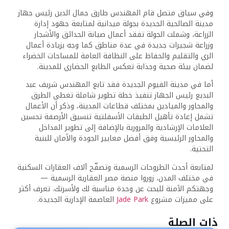
وفي سياق متصل قام المهندس طارق جمال الدين رئيس جهاز
مدينة الصالحية الجديدة بجولة ميدانية لمتابعة جهود إدارة
الزراعة، وشملت الجولة تفقد أعمال صيانة الحدائق والأشجار
وزراعة شجيرات جديدة في عدة مناطق كما وجه بزيادة أعمال
الري والتقليم والحفاظ على النظافة العامة للمساحات الخضراء
لضمان بيئة صحية وجذابة تعكس الطابع الحضاري للمدينة.
أما في مدينة الفيوم الجديدة فقد تابع المهندس شريف عبد
البديع رئيس الجهاز تنفيذ خطة تطوير شاملة تغطي الطرق
والمحاور والميادين بمختلف قطاعات المدينة، وذكر أن الأعمال
تشمل إعادة تأهيل الطبقات الأسفلتية تنسيق الأرصفة تحسين
العلامات الإرشادية والمرورية بالإضافة إلى تطوير المداخل
والمحاور الرئيسية وفق أفضل معايير الجودة والأمان للبنية
التحتية.
لمتابعة أحدث الطروحات الرسمية وتصفّح آلاف العقارات السكنية
في مختلف المدن، زوروا منصة مصر العقارية الرسمية —
وجهتكم الآمنة للبحث عن وحدة مناسبة لك ولأسرتك. تعرف أكثر
على مميزات مشروع
Jade Park
العاصمة الإدارية الجديدة.
ذات الصلة