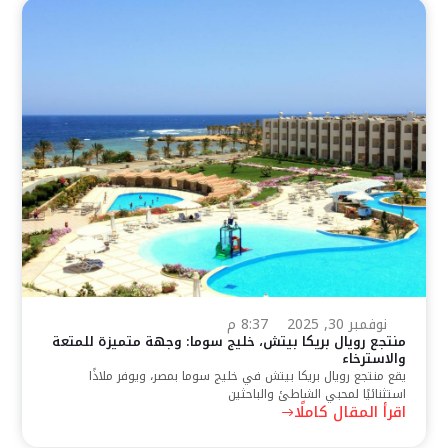
نوفمبر 30, 2025
8:37 م
منتجع رويال بريكا بيتش، خليج سوما: وجهة متميزة للمتعة
والاسترخاء
يقع منتجع رويال بريكا بيتش في خليج سوما بمصر، ويوفر ملاذًا
استثنائيًا لمحبي الشاطئ والباحثين
اقرأ المقال كاملًا