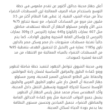
أعلن جهاز مدينة حدائق أكتوبر عن تقدم ملموس في خطة
التوسع باستخدام مياه الصرف المعالجة لري المسطحات الخضراء
بدلاً من مياه الشرب النقية، إذ غطى هذا النظام أكثر من 3.5
مليون متر مربع من المساحات الخضراء، مع نسبة تتجاوز 75%
حتى الآن وأوضح مسئولو الجهاز أن الخطة تستهدف مناطق
مثل 607 عمارات (الكوثر) و645 عمارة (النرجس 1) و309 عمارات
(النرجس 2) وإسكان الغابة الشجرية وطريق الواحات، كما يتم
حالياً تغذية مسطحات مشروعات دار مصر وسكن مصر بالداون
تاون و1185 عمارة في (النخيل 2) لتحقيق الهدف بتغطية 95%
من المسطحات الخضراء بالمياه المعالجة مع الانتهاء من مد
الخدمة لعشرة كمبوندات.
وفي مدينة الشروق تتواصل الجهود لتنفيذ خطة شاملة لتطوير
ورفع كفاءة الطرق والمرافق الأساسية لضمان راحة المواطنين
والحفاظ على الطابع الحضاري المميز للمدينة، وصرح مسئولو
جهاز المدينة أن العمل جارٍ على تطوير الطريق الغربي والطريق
الأوسط تحسينًا للحركة المرورية وتسهيل التنقل داخل المدينة،
وأكد المهندس بسام محمد فضل رئيس الجهاز أن التطوير
يشمل جميع الجوانب الخدمية مثل رفع كفاءة الحدائق العامة
والمناطق الخضراء، تجميل الميادين وتحسين مستوى النظافة
بما يدعم جودة الحياة لسكان المدينة.