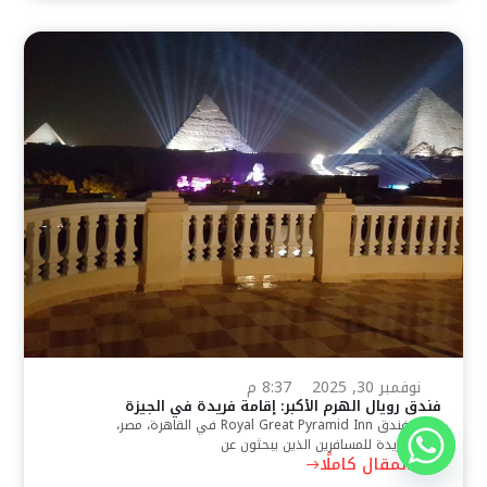
نوفمبر 30, 2025
8:37 م
فندق رويال الهرم الأكبر: إقامة فريدة في الجيزة
يقدم فندق Royal Great Pyramid Inn في القاهرة، مصر،
تجربة فريدة للمسافرين الذين يبحثون عن
اقرأ المقال كاملًا