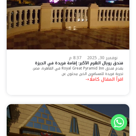
نوفمبر 30, 2025
8:37 م
فندق رويال الهرم الأكبر: إقامة فريدة في الجيزة
يقدم فندق Royal Great Pyramid Inn في القاهرة، مصر،
تجربة فريدة للمسافرين الذين يبحثون عن
اقرأ المقال كاملًا