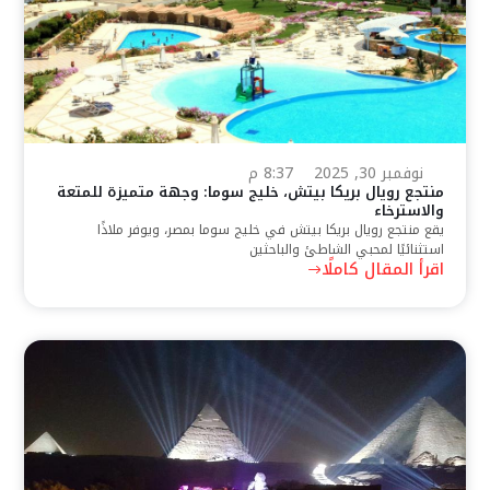
نوفمبر 30, 2025
8:37 م
منتجع رويال بريكا بيتش، خليج سوما: وجهة متميزة للمتعة
والاسترخاء
يقع منتجع رويال بريكا بيتش في خليج سوما بمصر، ويوفر ملاذًا
استثنائيًا لمحبي الشاطئ والباحثين
اقرأ المقال كاملًا