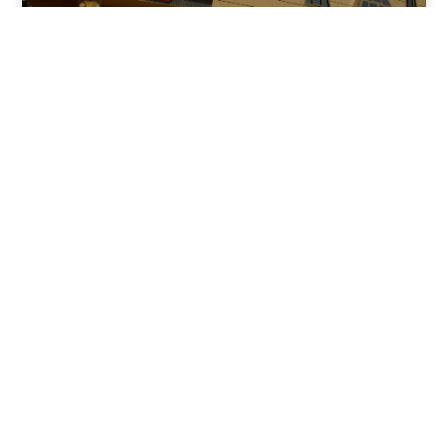
نوفمبر 30, 2025
8:37 م
فندق بيراميدز الأقصر: الوجهة الأولى للمسافرين في عاصمة
مصر القديمة
يقدم فندق بيراميدز الأقصر في مدينة الأقصر، جنوب مصر، مزيجًا
فريدًا من الفخامة وعبق التاريخ.
اقرأ المقال كاملًا