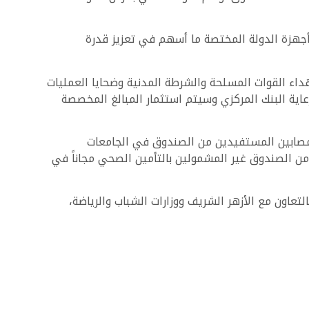
أجهزة الدولة المختصة ما أسهم في تعزيز قدرة
داء القوات المسلحة والشرطة المدنية وضحايا العمليات
صابي القُصّر المستفيدين من الصندوق، ومن المقرر بدء تنفيذ المبادرة اعتباراً من أول يناير 2026 تحت رعاية البنك المركزي وسيتم استثمار المبالغ المخصصة
لمصابين المستفيدين من الصندوق في الجامعات
 من الصندوق غير المشمولين بالتأمين الصحي مجاناً في
اون مع الأزهر الشريف ووزارات الشباب والرياضة،
ن من الصندوق.
وجهتكم الآمنة للبحث عن وحدة مناسبة لك ولأسرتك.