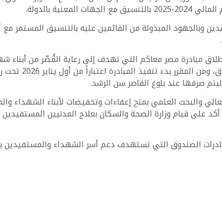
معنية بالدولة.
ين وبالجهود المبذولة من القائمين عليه بالتنسيق المستمر مع 
ق مبادرة مصر معاكم التي تهدف إلى رعاية القُصّر من أبناء شه
والتفجيرات بجانب م
يتم صرفها عند بلوغ القاصر سن الرشد.
لعالي والبحث العلمي بمنح إعفاءات وتخفيضات لأبناء الشهداء وا
ا أكد على قيام وزارة الصحة والسكان بعلاج المدنيين المستفيدين
درات الصندوق التي تستهدف دعم أسر الشهداء والمستفيدين بالتع
علومات، بهدف توفير مجموعة من الخدمات الإضافية لدعم المستفيدي
السكنية في مختلف المدن، زوروا منصة مصر العقارية الرسمية — 
 الجديدة.