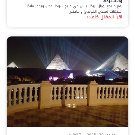
والاسترخاء
يقع منتجع رويال بريكا بيتش في خليج سوما بمصر، ويوفر ملاذًا
استثنائيًا لمحبي الشاطئ والباحثين
اقرأ المقال كاملًا