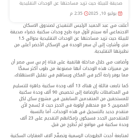
صديقة للبيئة حيث تزيد مساحتها عن الوحدات التقليدية
يوليو 10, 2025
2:35 م
أعلنت مي عبد الحميد الرئيس التنفيذي لصندوق الاسكان
الاجتماعي أنه سيتم لأول مرة طرح وحدات سكنية خضراء صديقة
للبيئة حيث تزيد مساحتها عن الوحدات التقليدية بحوالي 1.5
متر، وأشارت إلى أن سعر الوحدة في الإسكان الأخضر أعلى من
نظيرتها التقليدية.
وأضافت مي خلال مداخلة هاتفية على قناة إم بي سي مصر أن
من مميزات هذه الوحدات أنها مصنوعة من طوب أكثر سمكًا
مما يوفر راحة أكبر في المكان ويساهم في تقليل الاستهلاك.
كما تابعت قائلة إن هناك 13 ألف وحدة سكنية جاهزة للتسليم
في المحافظات بالإضافة إلى تخصيص 90 ألف وحدة سكنية
للمستحقين من المتقدمين السابقين في مشروع سكن لكل
المصريين 5 مع منحهم أولوية في الحجز حيث لا يُسمح لأي
متقدم جديد بالتسجيل في هذه الوحدات، أما بالنسبة
للمتقدمين الجدد فسيكون بإمكانهم التقديم على 23 ألف
وحدة سكنية في مواقع لم تُطرح من قبل.
لمتابعة أحدث الطروحات الرسمية وتصفّح آلاف العقارات السكنية