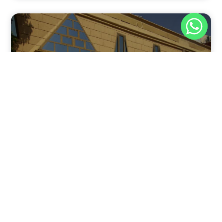
نوفمبر 30, 2025
8:37 م
فندق بيراميدز الأقصر: الوجهة الأولى للمسافرين في عاصمة
مصر القديمة
يقدم فندق بيراميدز الأقصر في مدينة الأقصر، جنوب مصر، مزيجًا
فريدًا من الفخامة وعبق التاريخ.
اقرأ المقال كاملًا