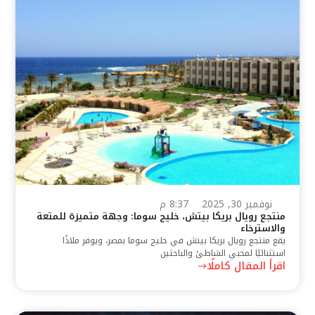
نوفمبر 30, 2025
8:37 م
منتجع رويال بريكا بيتش، خليج سوما: وجهة متميزة للمتعة
والاسترخاء
يقع منتجع رويال بريكا بيتش في خليج سوما بمصر، ويوفر ملاذًا
استثنائيًا لمحبي الشاطئ والباحثين
اقرأ المقال كاملًا