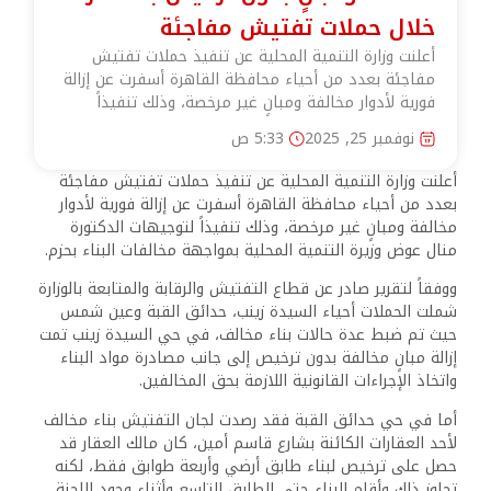
خلال حملات تفتيش مفاجئة
أعلنت وزارة التنمية المحلية عن تنفيذ حملات تفتيش
مفاجئة بعدد من أحياء محافظة القاهرة أسفرت عن إزالة
فورية لأدوار مخالفة ومبانٍ غير مرخصة، وذلك تنفيذاً
نوفمبر 25, 2025
5:33 ص
أعلنت وزارة التنمية المحلية عن تنفيذ حملات تفتيش مفاجئة
بعدد من أحياء محافظة القاهرة أسفرت عن إزالة فورية لأدوار
مخالفة ومبانٍ غير مرخصة، وذلك تنفيذاً لتوجيهات الدكتورة
منال عوض وزيرة التنمية المحلية بمواجهة مخالفات البناء بحزم.
ووفقاً لتقرير صادر عن قطاع التفتيش والرقابة والمتابعة بالوزارة
شملت الحملات أحياء السيدة زينب، حدائق القبة وعين شمس
حيث تم ضبط عدة حالات بناء مخالف، في حي السيدة زينب تمت
إزالة مبانٍ مخالفة بدون ترخيص إلى جانب مصادرة مواد البناء
واتخاذ الإجراءات القانونية اللازمة بحق المخالفين.
أما في حي حدائق القبة فقد رصدت لجان التفتيش بناء مخالف
لأحد العقارات الكائنة بشارع قاسم أمين، كان مالك العقار قد
حصل على ترخيص لبناء طابق أرضي وأربعة طوابق فقط، لكنه
تجاوز ذلك وأقام البناء حتى الطابق التاسع وأثناء وجود اللجنة