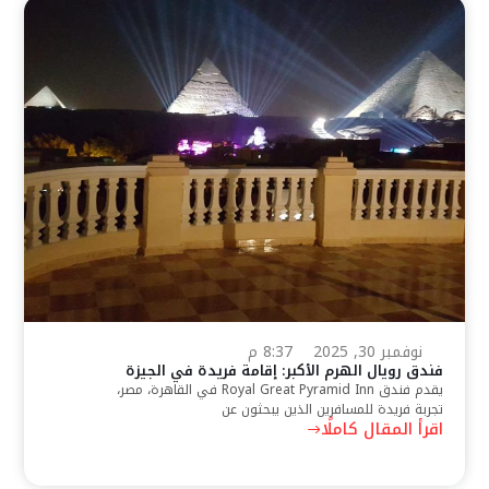
نوفمبر 30, 2025
8:37 م
فندق رويال الهرم الأكبر: إقامة فريدة في الجيزة
يقدم فندق Royal Great Pyramid Inn في القاهرة، مصر،
تجربة فريدة للمسافرين الذين يبحثون عن
اقرأ المقال كاملًا