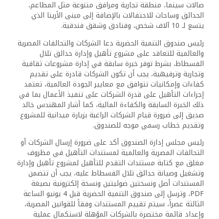
صالات سينما، منطقة تجارية ومرافق متنوعة مثل المطاعم،
الحدائق وساحات للاحتفالات بالإضافة إلى مبنى الأرينا الذي
يتسع لـ 10 آلاف شخص، وفنادق وشقق فندقية.
رئيس صندوق التنمية الحضرية دعا الشركات والتحالفات المصرية
والعالمية للتعاقد على مشروع تأهيل وإدارة حدائق تلال
الفسطاط، بشرط توفر خبرة سابقة في إدارة مشروعات ثقافية
وتجارية وترفيهية، يجب أن تكون الشركات قادرة على تقديم
كفاءات وإمكانيات تتوافق مع معايير الجودة العالمية، تعتمد
إجراءات التأهيل على قدرة الشركات على تنفيذ الأعمال بما في
ذلك الخبرة السابقة والكفاءة المالية، كما أشار المهندس خالد
صديق إلى ضرورة قيام الشركات الراغبة بزيارة ميدانية للمشروع
وتقديم خطاب رسمي موجه للصندوق.
رئيس مجلس إدارة الصندوق أكد على ضرورة إرسال الشركات أو
التحالفات المصرية والعالمية لمستندات التأهيل في مظروف
مغلق مع كتابة مستندات التقدم للتأهيل لمشروع تأهيل وإدارة
وتشغيل وصيانة حدائق تلال الفسطاط عليه، يجب أن تتضمن
المستندات أصل ونسختين ضوئيتين ونسخة إلكترونية بصيغة
PDF، وترسل إلى صندوق التنمية الحضرية قبل 4 يونيو الساعة
الثالثة عصراً، سيتم تقييم المستندات وفقاً للقوانين المصرية،
وإعداد قائمة مختصرة بالشركات المؤهلة لاستكمال عملية