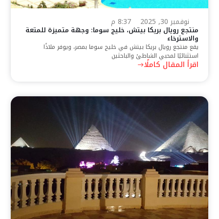
نوفمبر 30, 2025
8:37 م
منتجع رويال بريكا بيتش، خليج سوما: وجهة متميزة للمتعة
والاسترخاء
يقع منتجع رويال بريكا بيتش في خليج سوما بمصر، ويوفر ملاذًا
استثنائيًا لمحبي الشاطئ والباحثين
اقرأ المقال كاملًا