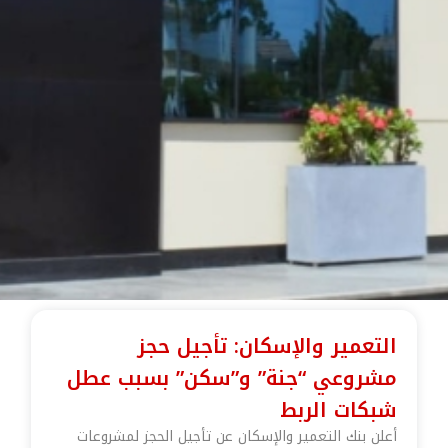
التعمير والإسكان: تأجيل حجز
مشروعي “جنة” و”سكن” بسبب عطل
شبكات الربط
أعلن بنك التعمير والإسكان عن تأجيل الحجز لمشروعات