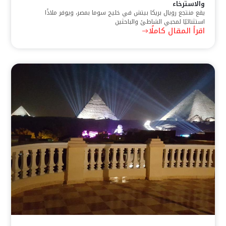
والاسترخاء
يقع منتجع رويال بريكا بيتش في خليج سوما بمصر، ويوفر ملاذًا
استثنائيًا لمحبي الشاطئ والباحثين
اقرأ المقال كاملًا