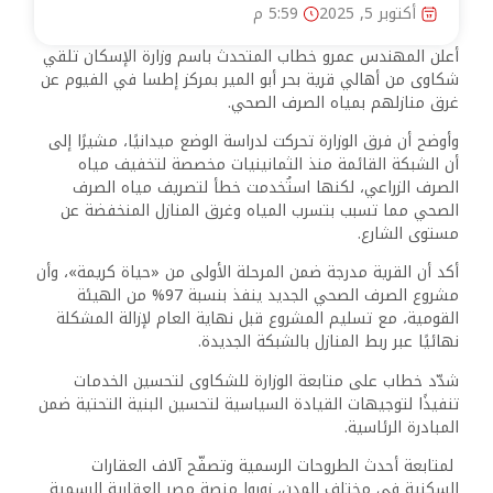
أكتوبر 5, 2025
5:59 م
أعلن المهندس عمرو خطاب المتحدث باسم وزارة الإسكان تلقي
شكاوى من أهالي قرية بحر أبو المير بمركز إطسا في الفيوم عن
غرق منازلهم بمياه الصرف الصحي.
وأوضح أن فرق الوزارة تحركت لدراسة الوضع ميدانيًا، مشيرًا إلى
أن الشبكة القائمة منذ الثمانينيات مخصصة لتخفيف مياه
الصرف الزراعي، لكنها استُخدمت خطأ لتصريف مياه الصرف
الصحي مما تسبب بتسرب المياه وغرق المنازل المنخفضة عن
مستوى الشارع.
أكد أن القرية مدرجة ضمن المرحلة الأولى من «حياة كريمة»، وأن
مشروع الصرف الصحي الجديد ينفذ بنسبة 97% من الهيئة
القومية، مع تسليم المشروع قبل نهاية العام لإزالة المشكلة
نهائيًا عبر ربط المنازل بالشبكة الجديدة.
شدّد خطاب على متابعة الوزارة للشكاوى لتحسين الخدمات
تنفيذًا لتوجيهات القيادة السياسية لتحسين البنية التحتية ضمن
المبادرة الرئاسية.
لمتابعة أحدث الطروحات الرسمية وتصفّح آلاف العقارات
السكنية في مختلف المدن، زوروا منصة مصر العقارية الرسمية