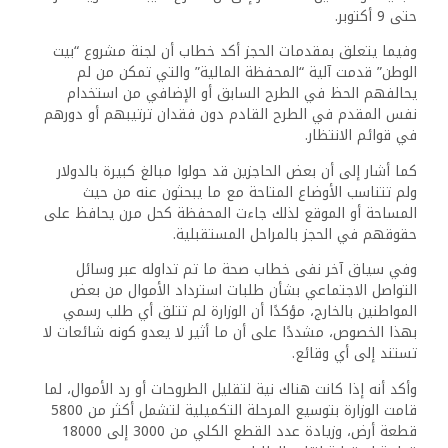
حتى 9 أكتوبر.
وفيما يتعلق بمقدمات الحجز أكد خطاب أن لجنة مشروع “بيت
الوطن” قدمت آلية “المحفظة المالية” والتي تمكن من لم
يحالفهم الحظ في الطرح السابق أو الإضافي من استخدام
نفس المقدم في الطرح القادم دون فقدان ترتيبهم أو دورهم
في قوائم الانتظار.
كما أشار إلى أن بعض الحاجزين قد حولوا مبالغ كبيرة بالدولار
ولم تتناسب الأوضاع المتاحة مع ما يبحثون عنه من حيث
المساحة أو الموقع لذلك جاءت المحفظة كحل مرن يحافظ على
حقوقهم في الحجز بالمراحل المستقبلية.
وفي سياق آخر نفى خطاب صحة ما تم تداوله عبر وسائل
التواصل الاجتماعي بشأن طلبات استرداد الأموال من بعض
المواطنين بالخارج، مؤكدًا أن الوزارة لم تتلق أي طلب رسمي
بهذا الخصوص، مشددًا على أن ما أثير لا يعدو كونه شائعات لا
تستند إلى أي وقائع.
وأكد أنه إذا كانت هناك نية لتقليل الطروحات أو رد الأموال، لما
قامت الوزارة بتوسيع المرحلة التكميلية لتشمل أكثر من 5800
قطعة أرض، وزيادة عدد القطع الكلي من 3000 إلى 18000