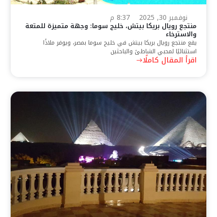
نوفمبر 30, 2025
8:37 م
منتجع رويال بريكا بيتش، خليج سوما: وجهة متميزة للمتعة
والاسترخاء
يقع منتجع رويال بريكا بيتش في خليج سوما بمصر، ويوفر ملاذًا
استثنائيًا لمحبي الشاطئ والباحثين
اقرأ المقال كاملًا