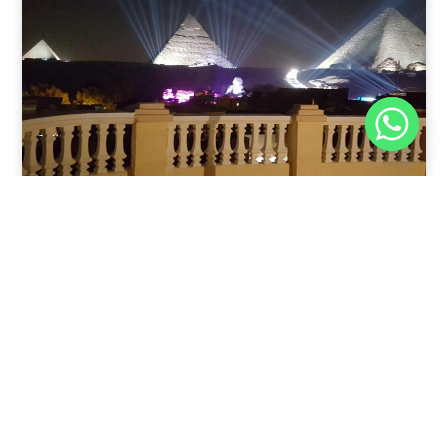
نوفمبر 30, 2025
8:37 م
فندق رويال الهرم الأكبر: إقامة فريدة في الجيزة
يقدم فندق Royal Great Pyramid Inn في القاهرة، مصر،
تجربة فريدة للمسافرين الذين يبحثون عن
اقرأ المقال كاملًا