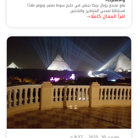
يقع منتجع رويال بريكا بيتش في خليج سوما بمصر، ويوفر ملاذًا
استثنائيًا لمحبي الشاطئ والباحثين
اقرأ المقال كاملًا
نوفمبر 30, 2025
8:37 م