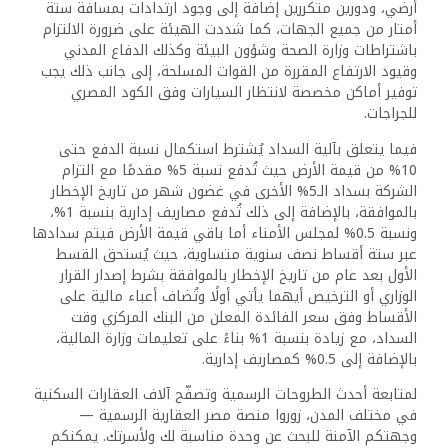
أرضي، ودورين متكررين إضافة إلى وجود ارتدادات بمسافة ستة
أمتار من جميع الجهات، كما شددت الهيئة على ضرورة الالتزام
باشتراطات وزارة الصحة وشؤون البيئة وكذلك الدفاع المدني
وقيود الارتفاع المقررة من القوات المسلحة، إلى جانب ذلك يجب
توفير أماكن مخصصة لانتظار السيارات وفق الكود المصري
للجراجات.
فيما يتعلق بآلية السداد يُشترط استكمال نسبة الدفع حتى
10% من قيمة الأرض حيث تُدفع نسبة 5% مقدمًا مع التزام
الشركة بسداد الـ5% الأخرى في غضون شهر من تاريخ الإخطار
بالموافقة، بالإضافة إلى ذلك تُدفع مصاريف إدارية بنسبة 1%،
ونسبة 0.5% لمجلس الأمناء أما باقي قيمة الأرض فيتم سدادها
عبر ستة أقساط نصف سنوية متساوية، حيث يُستحق القسط
الأول بعد عام من تاريخ الإخطار بالموافقة بشرط إصدار القرار
الوزاري أو الترخيص أيهما يأتي أولًا وتُضاف أعباء مالية على
الأقساط وفق سعر الفائدة المعلن من البنك المركزي وقت
السداد، مع زيادة بنسبة 1% بناءً على تعليمات وزارة المالية،
بالإضافة إلى 0.5% كمصاريف إدارية.
لمتابعة أحدث الطروحات الرسمية وتصفّح آلاف العقارات السكنية
في مختلف المدن، زوروا منصة مصر العقارية الرسمية —
وجهتكم الآمنة للبحث عن وحدة مناسبة لك ولأسرتك. يمكنكم