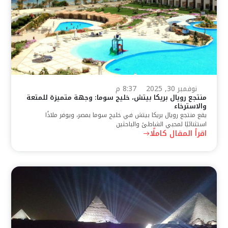
نوفمبر 30, 2025
8:37 م
منتجع رويال بريكا بيتش، خليج سوما: وجهة متميزة للمتعة
والاسترخاء
يقع منتجع رويال بريكا بيتش في خليج سوما بمصر، ويوفر ملاذًا
استثنائيًا لمحبي الشاطئ والباحثين
اقرأ المقال كاملًا