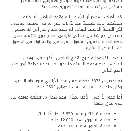
الجديدة، ودعم خطط الدولة للتوسع العمراني وفقًا لمصدر
مسؤول في تصريحات لقناة “العربية Business”.
كما أضاف المصدر أن الأسعار المتوقعة للأراضي السكنية
ستشهد زيادة طفيفة مقارنة بآخر طرح تم في نوفمبر الماضي،
لكن النسبة الدقيقة للزيادة لم تُحدد بعد وأشار إلى أنه سيتم
تخصيص نحو 5% من إجمالي الأراضي لصالح ذوي الهمم، ضمن
خطة الدولة لتحقيق الشمول المجتمعي والمساواة في الحصول
على الفرص السكنية.
ش
هدت آخر عملية طرح لقطع الأراضي للأفراد في نوفمبر
الماضي، حيث قدمت الهيئة ما يقرب من 8521 قطعة أرض على
النحو التالي:
تم تخصيص 3678 قطعة ضمن محور الأراضي متوسطة التميز،
وكان متوسط سعر المتر فيها حوالي 3500 جنيه.
أما محور الأراضي “الأكثر تميزًا”، فقد شمل 96 قطعة موزعة بين
عدة مدن، منها:
مدينة 6 أكتوبر بسعر 13,350 جنيهًا للمتر
مدينة الشروق بسعر 12,000 جنيه
مدينة العبور بسعر 8700 جنيه