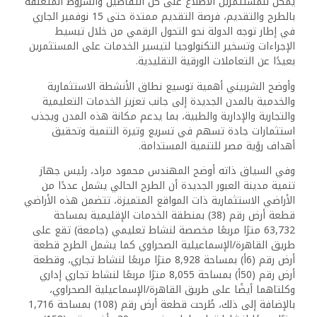
يمكن للمستثمرين الاطلاع على كل التفاصيل والشروط المتعلقة
بالطرح والتقديم، فرصة التقديم ممتدة حتى 15 نوفمبر الجاري
في إطار توجه الدولة نحو التحول الرقمي من خلال تبسيط
الإجراءات وتسخير التكنولوجيا لتيسير الخدمات على المستثمرين
بعيدًا عن التعاملات الورقية التقليدية.
وأوضح الشربيني أهمية توسيع نطاق الأنشطة الاستثمارية
والخدمية بالمدن الجديدة إلى جانب تعزيز الخدمات التعليمية
والتجارية والإدارية والطبية، بما يدعم مكانة هذه المدن ويجذب
استثمارات جادة تسهم في تسريع وتيرة التنمية وتحقيق
أهداف رؤية مصر للتنمية المستدامة.
وفي السياق ذاته أوضح المهندس محمود مراد، رئيس جهاز
تنمية مدينة العبور الجديدة أن الطرح الحالي يشمل عددًا من
الأراضي الاستثمارية ذات المواقع المتميزة، تتضمن هذه الأراضي
قطعة أرض رقم (38) بمنطقة الخدمات الإقليمية بمساحة
63,732 مترًا مربعًا مخصصة لنشاط تعليمي (جامعة) تقع على
طريق القاهرة/الإسماعيلية الصحراوي كما يشمل الطرح قطعة
أرض رقم (6أ) بمساحة 8,928 مترًا مربعًا لنشاط تجاري، وقطعة
أرض رقم (50أ) بمساحة 8,055 مترًا مربعًا لنشاط تجاري إداري
وكلتاهما أيضًا على طريق القاهرة/الإسماعيلية الصحراوي،
بالإضافة إلى ذلك، طُرحت قطعة أرض رقم (108) بمساحة 1,716