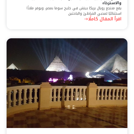
والاسترخاء
يقع منتجع رويال بريكا بيتش في خليج سوما بمصر، ويوفر ملاذًا
استثنائيًا لمحبي الشاطئ والباحثين
اقرأ المقال كاملًا