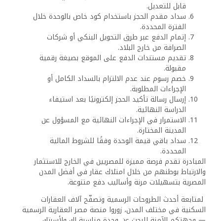
قابل للتعديل.
سداد مقدم الحجز باستخدام كود خاص بالوحدة خلال
الفترة المحددة.
إتمام الدفع عبر طرق التحويل البنكي أو شركات
الصرافة من خارج البلاد.
تقديم مستندات الدفع على الموقع بصيغة رقمية
مقبولة.
خصم رسوم عند عدم الالتزام بالسداد الكامل أو
الإجراءات المطلوبة.
إرسال رسالة تأكيد الحجز إلكترونيًا بعد استيفاء
الدراسة النهائية.
الاستمرار في الإجراءات النهائية مع المسؤول عن
المدينة المختارة.
سداد باقي قيمة الوحدة وفقًا للشروط المالية
المحددة.
المبادرة تقدم فرصة مميزة للمصريين في الخارج للاستثمار
والارتباط بوطنهم من خلال امتلاك عقار في أفضل المدن
المصرية بتسهيلات مرنة وأساليب دفع متنوعة.
لمتابعة أحدث الطروحات الرسمية وتصفّح آلاف العقارات
السكنية في مختلف المدن، زوروا منصة مصر العقارية الرسمية
— وجهتكم الآمنة للبحث عن وحدة مناسبة لك ولأسرتك.