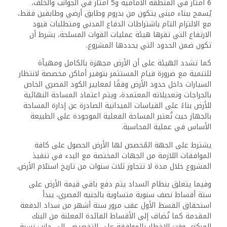
6 أمتار في المنطقة الأمامية و5 أمتار في الجوانب والخلف،
يُسمح ببناء مبنى يتكون من بدروم وطابق أرضي وطابقين فقط،
مع الالتزام التام باشتراطات الدفاع المدني ومتطلبات قيود
الارتفاع التي تقرها هيئة عمليات القوات المسلحة، بشرط أن
تكون ضمن الحدود التي يحددها المشروع.
كما تشدد الهيئة على أن الأرض مجهزة بالكامل ومهيأة
للتنمية مع ضرورة قيام المستثمر بتوفير أماكن مخصصة لانتظار
السيارات داخل حدود الأرض وفقًا لمعايير الكود المصري الخاص
بالجراجات وتعديلاته المعتمدة، ويتم اعتماد المساحة النهائية
للأرض بناءً على القياسات الميدانية الصادرة عن إدارة المساحة
بالجهاز حيث تُعتبر المساحة الفعلية الموجودة على الطبيعة
الأساس في عملية المحاسبة.
يشترط على الجهة المُخصص لها الأرض الحصول على كافة
الموافقات اللازمة من الجهات المختصة مع البدء في تنفيذ
المشروع خلال مدة لا تتجاوز ثلاث سنوات من تاريخ استلام الأرض.
وفيما يتعلق بنظام السداد يتم دفع باقي قيمة الأرض على
ستة أقساط نصف سنوية متساوية بالجنيه المصري، يبدأ
استحقاق القسط الأول عقب مرور ستة أشهر من سداد الدفعة
المقدمة كما تُضاف إلى الأقساط الفائدة المعلنة من البنك
المركزي وقت الإخطار بالموافقة على التخصيص، إلى جانب نسبة