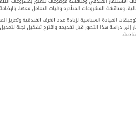
يات تحفيز مشروعات الاستثمار الفندقي ومناقشة موضوعات تتعلق بمشروعات
الية، ومناقشة المشروعات المتأخرة وآليات التعامل معها، بالإضافة
 توجيهات القيادة السياسية لزيادة عدد الغرف الفندقية وتعزيز ا
ر إلى دراسة هذا التصور قبل تقديمه واقترح تشكيل لجنة لتعديل ا
قادمة.