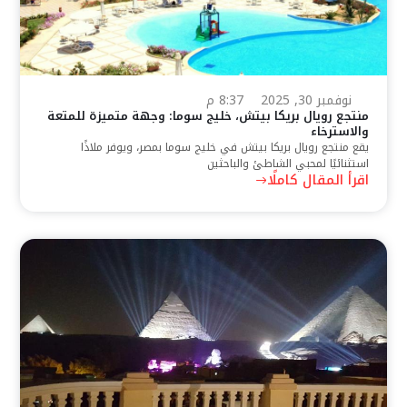
نوفمبر 30, 2025
8:37 م
منتجع رويال بريكا بيتش، خليج سوما: وجهة متميزة للمتعة
والاسترخاء
يقع منتجع رويال بريكا بيتش في خليج سوما بمصر، ويوفر ملاذًا
استثنائيًا لمحبي الشاطئ والباحثين
اقرأ المقال كاملًا