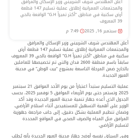
أعلن المهندس شريف الشربيني وزير الإسكان والمرافق
والمجتمعات العمرانية إطلاق عملية تسليم 147 قطعة
أرض سكنية في مناطق “أكثر تميزاً G.H” الواقعة بالحي
39 المعروف
سبتمبر 16, 2025
7:49 م
أعلن المهندس شريف الشربيني وزير الإسكان والمرافق
والمجتمعات العمرانية إطلاق عملية تسليم 147 قطعة أرض
سكنية في مناطق “أكثر تميزاً G.H” الواقعة بالحي 39 المعروف
سابقاً باسم منطقة 2600 فدان والتي تم تخصيصها للعاملين
بالخارج ضمن المرحلة التاسعة بمشروع “بيت الوطن” في مدينة
العبور الجديدة.
عملية التسليم ستبدأ اعتباراً من يوم الأحد الموافق 21 سبتمبر
2025 وتستمر حتى يوم الأربعاء الموافق 5 نوفمبر 2025، بحسب
الجدول الذي أعده جهاز تنمية مدينة العبور الجديدة وقد أكد
الوزير على أهمية التسهيل للمستفيدين أثناء استلام الأراضي،
وضمان تنظيم العملية بشكل دقيق، إلى جانب مراجعة جهوزية
المرافق مثل المياه والصرف الصحي في المواقع المحددة
لتسليم الأراضي.
وفي السياق نفسه أوضح جهاز مدينة العبور الجديدة بأنه يُطلب