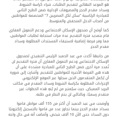
هو الموعد النهائي لتقديم الطلبات، شراء كراسة الشروط،
وسداد مقدم الحجز والمصروفات الإدارية ضمن الطرح الثاني
للمبادرة الرئاسية “سكن لكل المصريين 7” المخصصة للمواطنين
من أصحاب الدخل المنخفض والمتوسط.
كما أوضح أن صندوق الإسكان الاجتماعي ودعم التمويل العقاري
قام بتمديد فترة التقديم عدة مرات استجابة لطلبات المواطنين،
مما وفر فرصة إضافية لاستيفاء المستندات المطلوبة وسداد
مقدم الحجز.
من جانبها أكدت مي عبد الحميد الرئيس التنفيذي لصندوق
الإسكان الاجتماعي ودعم التمويل العقاري أن فترة التقديم لن
تُمدد مرة أخرى ضمن الطرح الثاني للمبادرة مشددة على أن
هذه هي الفرصة الأخيرة للمواطنين للتقديم. وأشارت إلى ضرورة
أن يُكمل المتقدمون الذين سجلوا عبر الموقع الإلكتروني
الإجراءات المطلوبة بكراسة الشروط وسداد المقدم في مكاتب
البريد المميكن، حيث سيُعتبر من لم يُنهِ هذه الخطوات غير
متقدم رسميًا، وبالتالي لن يتم النظر في طلبه.
وأوضحت مي عبد الحميد أن أكثر من 155 ألف مواطن قاموا
بسداد مقدم الحجز بينما تجاوز عدد من قاموا بالتسجيل إلكترونيًا
دون السداد حتى الآن 10 آلاف شخص، وأضافت أنه في حال واجه