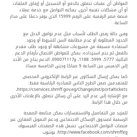
المواطن أي عقبات تتعلق بالدفع أو التسجيل أو إرفاق الملفات
أو أي مشكلات تقنية أخرى، يمكنه التواصل مع خدمة عملاء
منصة مصر الرقمية على الرقم 15999 الذي يوفر دعمًا على مدار
الساعة.
وفي حالة رفض الطلب لأسباب مثل عدم توافق الدخل مع
الحدود المطلوبة أو عدم مطابقة السن للشروط أو وجود
استفادة مسبقة من مشروعات مشابهة أو وجود طلب مقدم
بالفعل لم يتم استرداده، يمكن للمواطن الاتصال بأرقام الدعم
التالية: 5777، 5999، 1188، و090071117. الدعم يتاح من الأحد
إلى الخميس بين الساعة 9 صباحًا وحتى الخامسة مساءً.
كما يمكن إرسال الشكاوى عبر الرابط الإلكتروني المخصص
للمتقدمين ضمن الطرح الثاني للمبادرة الرئاسية فقط:
‏https://cservices.shmff.gov.eg/ChangeUnit/portaltickets،
مع الإشارة إلى عدم الرد على أي رسائل تتعلق بالإعلانات الأخرى
من خلال هذا الرابط.
للمزيد من التفاصيل والاستفسارات يمكن متابعة الصفحة
الرسمية لصندوق الإسكان الاجتماعي ودعم التمويل العقاري عبر
منصات التواصل الاجتماعي، تشمل هذه الصفحات الفيسبوك
http://www.facebook.com/shmffeg، يوتيوب