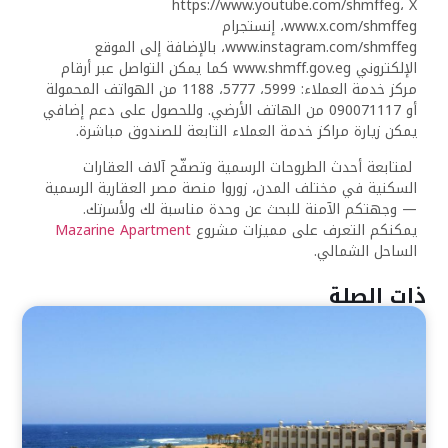
https://www.youtube.com/shmffeg، X
www.x.com/shmffeg، إنستجرام
www.instagram.com/shmffeg، بالإضافة إلى الموقع
الإلكتروني www.shmff.gov.eg كما يمكن التواصل عبر أرقام
مركز خدمة العملاء: 5999، 5777، 1188 من الهواتف المحمولة
أو 090071117 من الهاتف الأرضي. وللحصول على دعم إضافي
يمكن زيارة مراكز خدمة العملاء التابعة للصندوق مباشرة.
لمتابعة أحدث الطروحات الرسمية وتصفّح آلاف العقارات
السكنية في مختلف المدن، زوروا منصة مصر العقارية الرسمية
— وجهتكم الآمنة للبحث عن وحدة مناسبة لك ولأسرتك.
يمكنكم التعرف على مميزات مشروع
Mazarine Apartment
الساحل الشمالي.
ذات الصلة