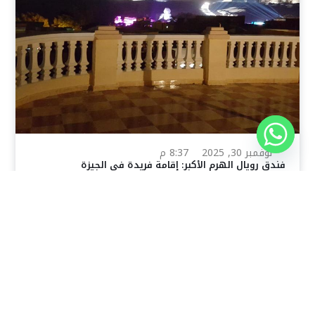
نوفمبر 30, 2025
8:37 م
فندق رويال الهرم الأكبر: إقامة فريدة في الجيزة
يقدم فندق Royal Great Pyramid Inn في القاهرة، مصر،
تجربة فريدة للمسافرين الذين يبحثون عن
اقرأ المقال كاملًا