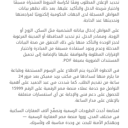
تحديد الإعلان المطلوب وفقًا لكراسة الشروط المشتراة مسبقًا
واختيار شريحة الدخل والتأكيد عليها، بعد ذلك تظهر بيانات
المواطن المسجلة لدى الجهات الحكومية إلكترونيًا لمراجعتها
وتحديثها عند الحاجة.
على المواطن إدخال بياناته الشخصية مثل السكن، الزوج أو
الزوجة، ومصادر الدخل، ثم تحديد المحافظة أو المدينة المرغوبة
لحجز الوحدة والتأكد منها يلي ذلك التحقق من صحة البيانات
المدخلة وعدم وجود استفادة مسبقة من المبادرة واختيار
الإقرارات المطلوبة والموافقة عليها بالإضافة إلى تحميل
المستندات الضرورية بصيغة PDF.
في الخطوة الأخيرة يتم الاطلاع على الرسوم المستحقة وطباعة
ما يلزم منها لسدادها في مكتب بريد مميكن بعد مرور 24
ساعة من تقديم الطلب، كما شددت مي عبد الحميد على أهمية
التواصل مع خدمة عملاء منصة مصر الرقمية على الرقم 15999
للحصول على دعم فني والإجابة عن أي استفسارات متعلقة
بالإعلان على مدار الساعة.
لمتابعة أحدث الطروحات الرسمية وتصفّح آلاف العقارات السكنية
في مختلف المدن، زوروا منصة مصر العقارية الرسمية —
وجهتكم الآمنة للبحث عن وحدة مناسبة لك ولأسرتك.