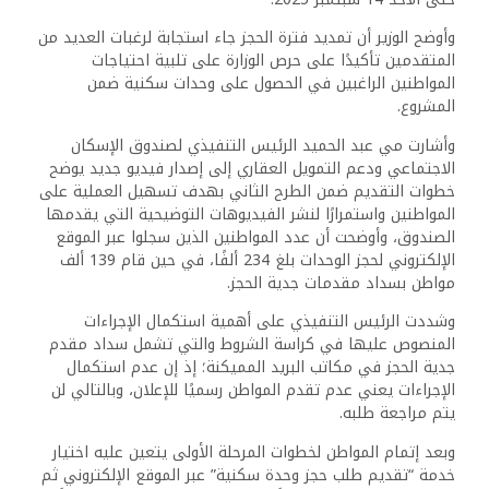
وأوضح الوزير أن تمديد فترة الحجز جاء استجابة لرغبات العديد من
المتقدمين تأكيدًا على حرص الوزارة على تلبية احتياجات
المواطنين الراغبين في الحصول على وحدات سكنية ضمن
المشروع.
وأشارت مي عبد الحميد الرئيس التنفيذي لصندوق الإسكان
الاجتماعي ودعم التمويل العقاري إلى إصدار فيديو جديد يوضح
خطوات التقديم ضمن الطرح الثاني بهدف تسهيل العملية على
المواطنين واستمرارًا لنشر الفيديوهات التوضيحية التي يقدمها
الصندوق، وأوضحت أن عدد المواطنين الذين سجلوا عبر الموقع
الإلكتروني لحجز الوحدات بلغ 234 ألفًا، في حين قام 139 ألف
مواطن بسداد مقدمات جدية الحجز.
وشددت الرئيس التنفيذي على أهمية استكمال الإجراءات
المنصوص عليها في كراسة الشروط والتي تشمل سداد مقدم
جدية الحجز في مكاتب البريد المميكنة؛ إذ إن عدم استكمال
الإجراءات يعني عدم تقدم المواطن رسميًا للإعلان، وبالتالي لن
يتم مراجعة طلبه.
وبعد إتمام المواطن لخطوات المرحلة الأولى يتعين عليه اختيار
خدمة “تقديم طلب حجز وحدة سكنية” عبر الموقع الإلكتروني ثم