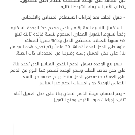
قبل التعاقد على الوحدة المخصصة للنظام الآلي للصندوق،
يتطلب الأمر استيفاء الشروط التالية:
– قبول الملف بعد إجراءات الاستعلام الميداني والائتماني.
– استكمال النسبة المقررة من باقي مقدم حجز الوحدة السكنية
وفقاً لشروط التمويل العقاري المدعوم بنسبة فائدة ثابتة تبلغ
8% سنوياً للعملاء منخفضي الدخل و12% سنوياً للعملاء
متوسطي الدخل لمدة أقصاها 20 عاماً، يتم تحديد هذه العوامل
بناءً على دخل العميل وسنه وغيرها من المحددات ذات الصلة.
– سعر بيع الوحدة يشمل الدعم النقدي المباشر الذي يُحدد بناءً
على دخل صاحب الطلب وسعر الوحدة يُقتصر هذا النوع من الدعم
على العملاء منخفضي الدخل فقط ويتم خصمه من السعر
النهائي للوحدة دون احتساب الدعم غير المباشر.
– يتم احتساب قيمة الدعم النقدي بناءً على دخل العميل أثناء
تنفيذ إجراءات صرف القرض ومنح التمويل.