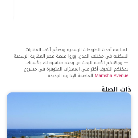
نوفمبر 30, 2025
8:37 م
منتجع رويال بريكا بيتش، خليج سوما: وجهة متميزة للمتعة
والاسترخاء
يقع منتجع رويال بريكا بيتش في خليج سوما بمصر، ويوفر ملاذًا
استثنائيًا لمحبي الشاطئ والباحثين
اقرأ المقال كاملًا