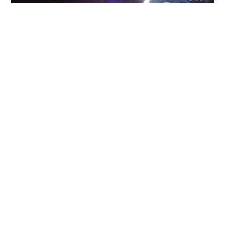
نوفمبر 30, 2025
8:37 م
فندق بيراميدز الأقصر: الوجهة الأولى للمسافرين في عاصمة
مصر القديمة
يقدم فندق بيراميدز الأقصر في مدينة الأقصر، جنوب مصر، مزيجًا
فريدًا من الفخامة وعبق التاريخ.
اقرأ المقال كاملًا
روابط
الأدوات
تابعنا
سريعة
والحساب
شراء عقار
المفضلة
منصة مصر
بيع عقار
مقارنة
العقارية
العقارات
الرسمية. اعثر
تمويل عقاري