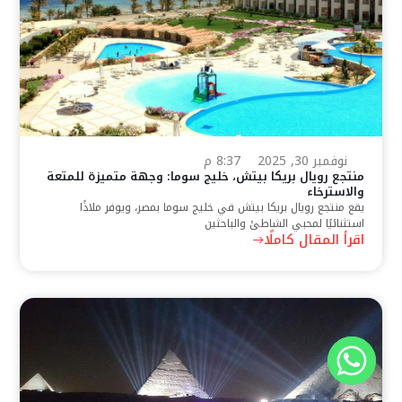
نوفمبر 30, 2025
8:37 م
فندق رويال الهرم الأكبر: إقامة فريدة في الجيزة
يقدم فندق Royal Great Pyramid Inn في القاهرة، مصر،
تجربة فريدة للمسافرين الذين يبحثون عن
اقرأ المقال كاملًا