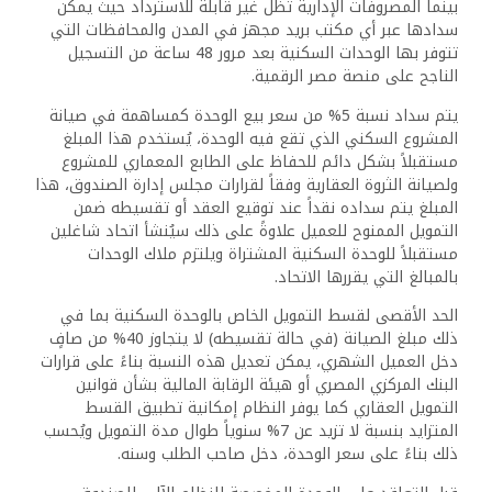
بينما المصروفات الإدارية تظل غير قابلة للاسترداد حيث يمكن
سدادها عبر أي مكتب بريد مجهز في المدن والمحافظات التي
تتوفر بها الوحدات السكنية بعد مرور 48 ساعة من التسجيل
الناجح على منصة مصر الرقمية.
يتم سداد نسبة 5% من سعر بيع الوحدة كمساهمة في صيانة
المشروع السكني الذي تقع فيه الوحدة، يُستخدم هذا المبلغ
مستقبلاً بشكل دائم للحفاظ على الطابع المعماري للمشروع
ولصيانة الثروة العقارية وفقاً لقرارات مجلس إدارة الصندوق، هذا
المبلغ يتم سداده نقداً عند توقيع العقد أو تقسيطه ضمن
التمويل الممنوح للعميل علاوةً على ذلك سيُنشأ اتحاد شاغلين
مستقبلاً للوحدة السكنية المشتراة ويلتزم ملاك الوحدات
بالمبالغ التي يقررها الاتحاد.
الحد الأقصى لقسط التمويل الخاص بالوحدة السكنية بما في
ذلك مبلغ الصيانة (في حالة تقسيطه) لا يتجاوز 40% من صافٍ
دخل العميل الشهري، يمكن تعديل هذه النسبة بناءً على قرارات
البنك المركزي المصري أو هيئة الرقابة المالية بشأن قوانين
التمويل العقاري كما يوفر النظام إمكانية تطبيق القسط
المتزايد بنسبة لا تزيد عن 7% سنوياً طوال مدة التمويل ويُحسب
ذلك بناءً على سعر الوحدة، دخل صاحب الطلب وسنه.