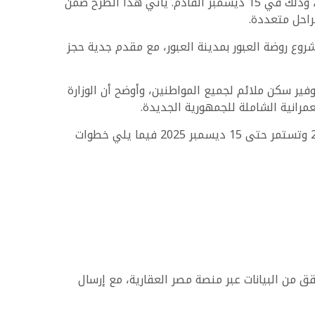
أعلنت وزارة الإسكان والمرافق والمجتمعات العمرانية عن موعد غلق التقديم لحجز شقق الإسكان الحر في عدة مدن جديدة، وذلك في 15 ديسمبر القادم. يأتي هذا الطرح ضمن
حدة بمشروع الإسكان الحر بمدينة السويس الجديدة بالإضافة إلى 264 وحدة ضمن مشروع روضة العبور بمدينة العبور، مع مقدم جدية حجز
ير سكن ملائم لجميع المواطنين، وأوضح أن الوزارة
رانية الشاملة للجمهورية الجديدة.
للتقديم على وحدات الإسكان الحر يمكن للراغبين الدخول على منصة مصر العقارية، تبدأ عملية التقديم من 16 نوفمبر 2025 وتستمر حتى 15 ديسمبر 2025 فيما يلي خطوات
لداخلية والتي تبدأ من 16 ديسمبر 2025 وحتى 3 يناير 2026، يتم خلالها التحقق من البيانات عبر منصة مصر العقارية، مع إرسال