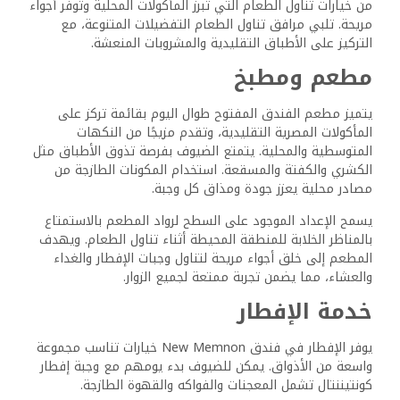
يوفر بار المقهى الموجود على السطح في فندق New
Memnon مكانًا مريحًا للضيوف للاسترخاء والاستمتاع
بالمشروبات طوال اليوم. ويقدم مجموعة مختارة من مشروبات
القهوة المحضرة باستخدام ماكينة صنع القهوة من الدرجة
الأولى، مما يضمن مذاقًا غنيًا ومرضيًا.
وبالإضافة إلى القهوة، يمكن للزوار الاستمتاع بمجموعة متنوعة
من أنواع الشاي والعصائر الطازجة التي تلبي جميع الأذواق. كما
يتم تقديم الفواكه الموسمية، مما يسمح للضيوف بتجربة
المنتجات المحلية. يعد هذا المكان مثاليًا للاسترخاء بعد يوم من
استكشاف تاريخ وثقافة الأقصر الغنية.