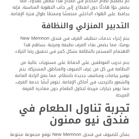
المتوسطية والمحلية. يتمتع الضيوف بفرصة تذوق الأطباق مثل
الكشري والكفتة والمسقعة. استخدام المكونات الطازجة من
مصادر محلية يعزز جودة ومذاق كل وجبة.
يسمح الإعداد الموجود على السطح لرواد المطعم بالاستمتاع
بالمناظر الخلابة للمنطقة المحيطة أثناء تناول الطعام. ويهدف
المطعم إلى خلق أجواء مريحة لتناول وجبات الإفطار والغداء
والعشاء، مما يضمن تجربة ممتعة لجميع الزوار.
خدمة الإفطار
يوفر الإفطار في فندق New Memnon خيارات تناسب مجموعة
واسعة من الأذواق. يمكن للضيوف بدء يومهم مع وجبة إفطار
كونتيننتال تشمل المعجنات والفواكه والقهوة الطازجة.
بالإضافة إلى ذلك، تتوفر عناصر الإفطار المصرية التقليدية، مثل
الفول المدمس والطعمية. يضمن هذا التنوع أن يجد الضيوف
المحليون والدوليون شيئًا جذابًا للاستمتاع به. تعطي خدمة
الإفطار الأولوية للجودة والطزاجة، مما يخلق وسيلة ممتعة
للنشاط لليوم التالي.
مقهى ومشروبات