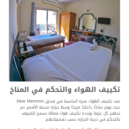
الاهتمام المستمر بالنظافة بشكل كبير في تحقيق رضا النزلاء.
يتم تدريب الموظفين على الحفاظ على مستويات عالية من
النظافة في كل من غرف الضيوف والمناطق المشتركة. يتم
توفير بياضات ومناشف جديدة بانتظام، مما يعزز الراحة العامة
والشعور بالترحيب في أماكن الإقامة. تتوفر أيضًا خدمة الغرف،
مما يوفر خيارات مريحة لتناول الطعام دون مغادرة الغرفة
المريحة.
تجربة تناول الطعام في
فندق نيو ممنون
يمكن للضيوف في فندق New Memnon توقع مجموعة متنوعة
من خيارات تناول الطعام التي تبرز المأكولات المحلية وتوفر أجواء
مريحة. تلبي مرافق تناول الطعام التفضيلات المتنوعة، مع
التركيز على الأطباق التقليدية والمشروبات المنعشة.
مطعم ومطبخ
يتميز مطعم الفندق المفتوح طوال اليوم بقائمة تركز على
المأكولات المصرية التقليدية، وتقدم مزيجًا من النكهات