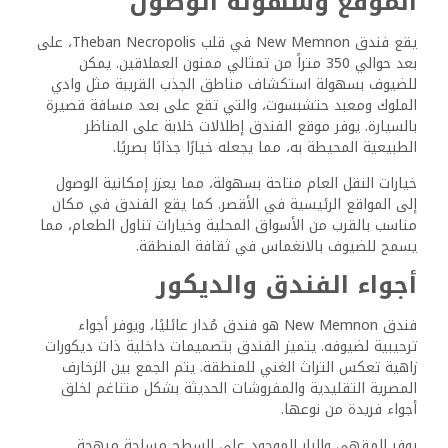
الموقع وسهولة الوصول
يقع فندق New Memnon في قلب Theban Necropolis، على
بعد حوالي 350 متراً من تمثالي ممنون العملاقين. يمكن
للضيوف بسهولة استكشاف مناطق الجذب القريبة مثل وادي
الملوك ومعبد حتشبسوت، والتي تقع على بعد مسافة قصيرة
بالسيارة. يوفر موقع الفندق إطلالات خلابة على المناظر
الطبيعية المحيطة به، مما يجعله خيارًا جذابًا بصريًا.
خيارات النقل العام متاحة بسهولة، مما يعزز إمكانية الوصول
إلى المواقع الرئيسية في الأقصر. كما يقع الفندق في مكان
مناسب بالقرب من الأسواق المحلية وخيارات تناول الطعام، مما
يسمح للضيوف بالانغماس في ثقافة المنطقة.
أجواء الفندق والديكور
فندق New Memnon هو فندق مُدار عائليًا، ويوفر أجواء
ترحيبية لضيوفه. يتميز الفندق بتصميمات داخلية ذات ديكورات
زاهية تعكس التراث الغني للمنطقة. يتم الجمع بين الزخارف
المصرية التقليدية والمفروشات الحديثة بشكل متناغم لخلق
أجواء فريدة من نوعها.
يوفر المقهى والبار الموجود على السطح مساحة مبهجة