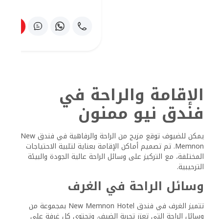
منعشة لجميع الضيوف.
جودة النوم والأثاث
جودة النوم هي الأولوية في فندق New Memnon. تم تجهيز
الأسرّة بمراتب مريحة وأغطية فراش عالية الجودة لتوفير ليلة نوم
مريحة. يمكن للضيوف توقع الاختيار بين أنواع الوسائد المختلفة
لتوفير الراحة الشخصية.
يقلل تصميم الغرف، إلى جانب إجراءات العزل الصوتي، من الإزعاج
الناتج عن الضوضاء الخارجية. ويساهم هذا التركيز على جودة
النوم في تجديد الإقامة، مما يسمح للضيوف بالحصول على راحة
جيدة لاستكشافاتهم في الأقصر.