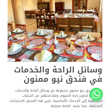
الذي يقدم علاجات مختلفة.
الترفيه والتسلية
يلبي فندق نيو ممنون احتياجات عشاق الترفيه من خلال
أنشطته الجذابة. يحتوي الفندق على مكتب للجولات السياحية
يمكنه ترتيب رحلات استكشافية إلى مناطق الجذب المحلية، بما
في ذلك وادي الملوك. تتوفر أيضًا خدمات تأجير الدراجات، مما
يسمح للضيوف باستكشاف المناطق المحيطة المذهلة بالسرعة
التي تناسبهم. تعمل خيارات الترفيه المسائية، بما في ذلك
العروض الموسيقية التقليدية، على تعزيز تجربة الضيوف.
خدمات الراحة
يركز الفندق على تقديم الخدمات العملية للضيوف. تتوفر خدمة
الواي فاي المجانية في جميع أنحاء المبنى، مما يتيح سهولة
الوصول إلى الإنترنت. تحتوي كل غرفة على تلفزيون وثلاجة، مما
يعزز الراحة أثناء الإقامة. تضمن الخدمات الإضافية مثل مرافق
غسيل الملابس وخدمة كي الملابس وتسجيل المغادرة السريع
تجربة سلسة. ولأغراض أمنية، تتوفر صناديق ودائع آمنة للأشياء
الثمينة، بالإضافة إلى خيارات مريحة لوقوف السيارات.