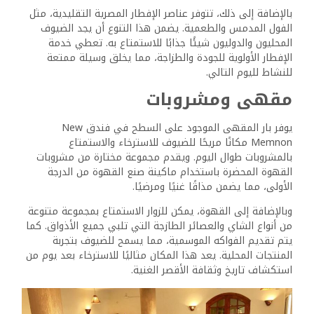
وسائل الراحة والخدمات
في فندق نيو ممنون
يقدم فندق نيو ممنون مجموعة من وسائل الراحة والخدمات
المصممة لتعزيز راحة الضيوف وملاءمتهم. من الخيارات
الترفيهية إلى الخدمات الأساسية، يلبي هذا الفندق الاحتياجات
المختلفة، مما يضمن إقامة ممتعة.
المرافق
ويحتوي الفندق على مسبح خارجي يتم صيانته جيدًا، مما يوفر
ملاذًا منعشًا للضيوف. ومع وجود عدد كبير من كراسي التشمس
والمناطق المظللة، فهو مثالي للاسترخاء خلال الأيام الدافئة.
يمكن للضيوف الاسترخاء على التراس أو الفناء في الهواء
الطلق، ويمكن للباحثين عن الصحة الاستفادة من السبا القريب