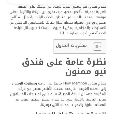
يقدم فندق نيو ممنون تجربة فريدة من نوعها على الضفة
الغربية لمدينة الأقصر بمصر، حيث يمزج بين الراحة والتاريخ الغني.
موقعه المتميز بالقرب من مناطق الجذب الرئيسية مثل تمثالي
ممنون ووادي الملوك يجعله خيارًا مثاليًا للمسافرين الباحثين عن
الاسترخاء والمغامرة. يمكن للضيوف الاستمتاع بوسائل الراحة
الحديثة في أجواء مدارة عائليًا.
محتويات الجدول
نظرة عامة على فندق
نيو ممنون
يقدم فندق New Memnon مزيجًا من الراحة وسهولة الوصول
إلى الضفة الغربية التاريخية لمدينة الأقصر بمصر. مع غرفه
المكيفة ووسائل الراحة الحديثة، فإنه يلبي احتياجات المسافرين
بغرض الترفيه والعمل على حد سواء. يتميز الفندق بقربه من
المعالم البارزة والأجواء الجذابة التي يوفرها.