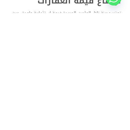
ارتفاع قيمة العقارات
تعتبر مدينة تلال العلمين الجديدة فرصة استثمارية واعدة، حيث
من المرجح ارتفاع قيمة العقارات مع تزايد الطلب، كما أن النمو
المستمر في المدينة والاهتمام الحكومي يعزز من فرص النجاح.
تسهيلات للشراكة
تقدم الحكومة المصرية حوافز وتسهيلات للمستثمرين، مما يعزز
من فرص النجاح في المدينة، وتسعى الحكومة إلى جذب
المستثمرين المحليين والدوليين من خلال توفير بيئة استثمارية
مشجعة.
أنظمة الدفع المرنة
تتيح المدينة خيارات دفع مرنة تناسب جميع المستثمرين، مما
يسهل عملية الشراء ويجعلها أكثر جاذبية.
أخيرا، يُعتبر مشروع تلال مدينة العلمين الجديدة فرصة استثمارية
متميزة، فمع موقعها الاستراتيجي، تصميمها العصري،
ومرافقها المتكاملة، تقدم المدينة بيئة مثالية للعيش والعمل.