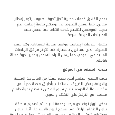
غالبًا ما تشمل بوفيه الإفطار المعجنات الطازجة، والفواكه،
ومجموعة من الشاي والقهوة. بالنسبة لأولئك الذين يفضلون
خيارات أخف، تتوفر مجموعة من الحبوب والزبادي. هذا يضع نغمة
إيجابية لليوم التالي.
ترفيه المساء
يعزز الترفيه المسائي في الفندق تجربة الطعام. يمكن للضيوف
الاستمتاع بالموسيقى الحية أو الأمسيات ذات الطابع الخاص
التي تخلق جوًا نابضًا للاسترخاء بعد يوم من الأنشطة.
تشجع مجموعة الطعام الجيد والترفيه على التواصل الاجتماعي
بين الضيوف. قد يتم تنظيم أحداث خاصة تبرز الثقافة المحلية،
مما يوفر فرصًا تجربة التقاليد المصرية من خلال الطعام والأداء.
الأنشطة الشاطئية
يتميز الفندق بمنطقة شاطئية خاصة، مما يسمح للضيوف
بالاستمتاع بالشمس دون الزحام. يمكن للزوار المشاركة في
مجموعة متنوعة من الرياضات المائية، بما في ذلك ركوب الجت
سكي، وركوب الكاياك، والغوص. بالنسبة لأولئك الذين يفضلون
الاسترخاء، توفر كراسي الاستلقاء والمظلات الإعداد المثالي