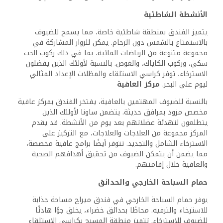
الأنشطة تحت إشراف مخصص للأطفال. تضمن الألعاب المثيرة،
والفنون والحرف اليدوية، والرياضات الخارجية أن يبقى الأطفال
مشغولين طوال إقامتهم.
يمكن للآباء أن يشعروا بالثقة في أن أطفالهم في بيئة آمنة
ومحفزة بينما يستمتعون بوقت فراغهم.
إ
قامات مناسبة للعائلات
تُصمم الاقامات في فندق ميراچ لتناسب العائلات. تأتي
الشاليهات و الغرف الفسيحة مع خيارات للأسرّة الإضافية وأسرّة
الأطفال، مما يضمن الراحة للجميع.
يمكن للعائلات اختيار الأجنحة التي تحتوي على مناطق معيشة
منفصلة ومطابخ صغيرة، مما يوفر مرونة خلال إقامتهم. تقدم
بعض الشاليهات إطلالات رائعة وتقع على بُعد مسافة قصيرة
سيرًا على الأقدام من الشاطئ، مما يوفر وصولًا مباشرًا إلى
الأنشطة المناسبة للعائلات.
تضمن المرافق الداخلية تلبية الاحتياجات الأساسية بسهولة،
مما يخلق بيئة مرحبة لكل من البالغين والأطفال.
الخدمات والمرافق