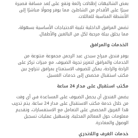
تم دمج ميزات الوصول لتلبية راحة جميع الضيوف. تم تصميم
الفندق لضمان سهولة الحركة للأفراد ذوي الإعاقة، بما في ذلك
المداخل والمرافق المناسبة.
تتوفر مواقف للسيارات في الموقع، مما يوفر خيارًا آمنًا ومريحًا
للضيوف الذين يسافرون بالسيارة. يتوفر الموظفون لمساعدتك
في خيارات وقوف السيارات وضمان أمان المركبات.
الموقع وسهولة الوصول
يقع فندق ميراچ سيدي عبد الرحمن في موقع متميز في
العلمين، مما يوفر وصولًا سهلًا إلى المعالم المحلية خيارات
النقل الأساسية. يعزز موقع الفندق التجربة للزوار الذين يتطلعون
لاستكشاف المواقع الترفيهية والتاريخية.
القرب من المعالم المحلية
يقع الفندق بالقرب من العديد من المعالم الرئيسية، مما
يجعلها خيارًا مفضلًا للسياح. يبعد حوالي 28 كيلومترًا عن بورتو
مارينا، حيث يمكن للضيوف الاستمتاع بخيارات تناول الطعام
والتسوق والترفيه.