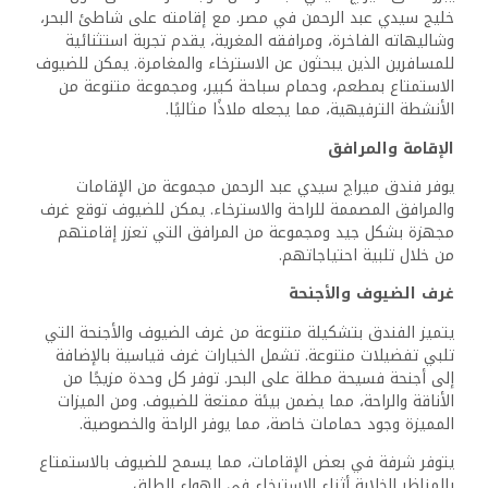
خليج سيدي عبد الرحمن في مصر. مع إقامته على شاطئ البحر،
وشاليهاته الفاخرة، ومرافقه المغرية، يقدم تجربة استثنائية
للمسافرين الذين يبحثون عن الاسترخاء والمغامرة. يمكن للضيوف
الاستمتاع بمطعم، وحمام سباحة كبير، ومجموعة متنوعة من
الأنشطة الترفيهية، مما يجعله ملاذًا مثاليًا.
الإقامة والمرافق
يوفر فندق ميراچ سيدي عبد الرحمن مجموعة من الإقامات
والمرافق المصممة للراحة والاسترخاء. يمكن للضيوف توقع غرف
مجهزة بشكل جيد ومجموعة من المرافق التي تعزز إقامتهم
من خلال تلبية احتياجاتهم.
غرف الضيوف والأجنحة
يتميز الفندق بتشكيلة متنوعة من غرف الضيوف والأجنحة التي
تلبي تفضيلات متنوعة. تشمل الخيارات غرف قياسية بالإضافة
إلى أجنحة فسيحة مطلة على البحر. توفر كل وحدة مزيجًا من
الأناقة والراحة، مما يضمن بيئة ممتعة للضيوف. ومن الميزات
المميزة وجود حمامات خاصة، مما يوفر الراحة والخصوصية.
يتوفر شرفة في بعض الإقامات، مما يسمح للضيوف بالاستمتاع
بالمناظر الخلابة أثناء الاسترخاء في الهواء الطلق.