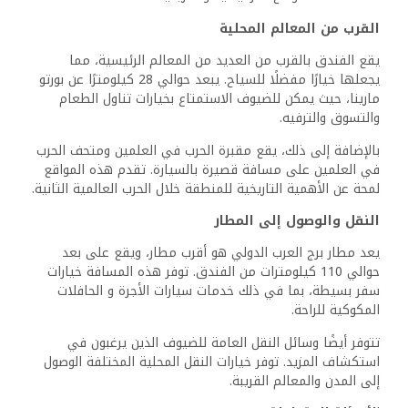
والعروض الخاصة.
كيف يقيم الضيوف تجربتهم في فندق ميراچ في سيدي
عبد الرحمن، مصر؟
يقيم الضيوف تجربتهم بشكل إيجابي عمومًا، مشيرين إلى جوانب
مثل راحة الإقامات، وجودة الخدمة، وإطلالات البحر الجميلة.
يحافظ الفندق على تقييم يقارب 4 من 5 بناءً على مراجعات
متنوعة.
ما هي خيارات الطعام المتاحة في فندق ميراچ في
سيدي عبد الرحمن؟
يتميز الفندق بمطعم يقدم مجموعة متنوعة من المأكولات
المحلية والدولية. يمكن للضيوف الاستمتاع بالوجبات في الداخل
أو في الخارج مع إطلالة خلابة.
هل يمكنك تقديم مثال على القائمة في مطعم فندق
ميراچ في سيدي عبد الرحمن،
مصر؟
بينما قد تختلف عناصر القائمة المحددة، تشمل العروض
النموذجية المأكولات البحرية المشوية، وأطباق المعكرونة،
والمأكولات المصرية التقليدية، إلى جانب مجموعة من الحلويات
والمشروبات لتكمل تجربة الطعام.