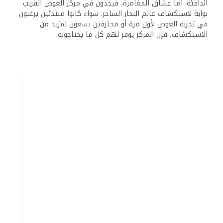
الدافئة. أما عشاق المغامرة، فيجدون في مركز الغوص القريب
بوابة لاستكشاف عالم البحار الساحر. سواء كانوا مبتدئين يرغبون
في تجربة الغوص لأول مرة أو محترفين يسعون لمزيد من
الاستكشاف، فإن المركز يوفر لهم كل ما يحتاجونه.
الترفيه والاسترخاء
في مارينا فيو غالب، يضيء الترفيه المسائي الميناء كله. فريق
العمل يقدم فعاليات متعددة كل ليلة، من مسابقات السهام
إلى ألعاب الطاولة، عشان الضيوف ميملوش ابدا. اللي عايز جو
اكتر حيوية هيلاقي ملهى ليلي مع دي جي بيقدم احدث
الاغاني. وبالنسبة للناس اللي بتحب الهدوء، فيه الغاز مسائية
وسهرات خاصة بتجمع الضيوف.
مميزات الأطفال والعائلة
تُقدّم العائلات التي تضم أطفالاً تجربة استثنائية. فمن خلال
ملاعب الأطفال المصممة بعناية، التي توفر بيئة آمنة وممتعة،