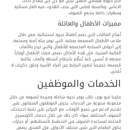
الفريق بالكفاءة العالية في عمليات تسجيل الوصول والمغادرة،
مما يقلل من أي تأخير غير ضروري. بالإضافة إلى ذلك، يوفر فريق
الكونسيرج الماهر نصائح وتوصيات حول أفضل المعالم السياحية
والأنشطة المحلية، مما يساعد الضيوف على الاستفادة القصوى
من زيارتهم.
من بين الخدمات الأخرى المتاحة، يمكن للضيوف ترتيب خدمات
النقل من وإلى المطار، مما يسهل عليهم الوصول والمغادرة
بكل سلاسة. كما تتوفر خدمات تخزين الأمتعة وتبادل العملات،
مما يزيد من راحة المسافرين ويعزز من تجربتهم الشاملة. أما من
ناحية الأمان، فالفندق يطبق إجراءات أمنية مشددة لضمان
سلامة الضيوف طوال فترة إقامتهم.
خدمات تناول الطعام
توفر مارينا فيو بورت غالب تجربة طعام غنية ومتنوعة، حيث يقدم
الفندق خيارات متعددة لتناول الطعام تناسب مختلف الأذواق.
يحتوي الفندق على مطعم رئيسي يقدم أطباقًا عالمية ومحلية،
بالإضافة إلى مطعم للوجبات الخفيفة ومنطقة لتناول الطعام
في الهواء الطلق، مما يتيح للضيوف الاستمتاع بوجباتهم في
أجواء مريحة.