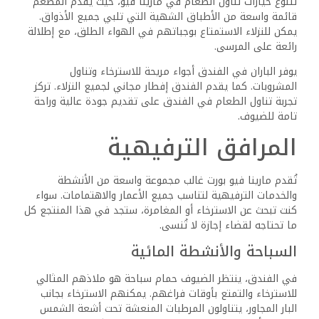
تتنوع خيارات تناول الطعام في مارينا فيو، حيث يقدم المطعم
قائمة واسعة من الأطباق الشهية التي تلبي جميع الأذواق.
يمكن للنزلاء الاستمتاع بوجباتهم في الهواء الطلق، مع إطلالة
رائعة على المرسى.
يوفر الباران في الفندق أجواء مريحة للاسترخاء وتناول
المشروبات. كما يقدم الفندق إفطار مجاني لجميع النزلاء. تركز
تجربة تناول الطعام في الفندق على تقديم جودة عالية وراحة
تامة للضيوف.
المرافق الترفيهية
تُقدم مارينا فيو بورت غالب مجموعة واسعة من الأنشطة
والخدمات الترفيهية لتناسب جميع الأعمار والاهتمامات. سواء
كنت تبحث عن الاسترخاء أو المغامرة، ستجد في هذا المنتجع كل
ما تحتاجه لقضاء إجازة لا تُنسى.
السباحة والأنشطة المائية
في الفندق، ينتظر الضيوف حمام سباحة هو ملاذهم المثالي
للاسترخاء والتمتع بأوقات فراغهم. يمكنهم الاسترخاء بجانب
البار المجاور، يتناولون المرطبات المنعشة تحت أشعة الشمس