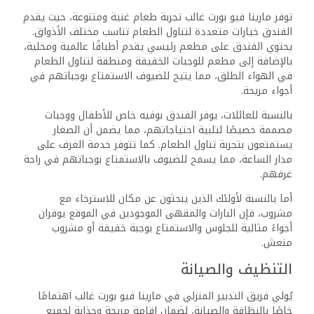
بفضل هذا المستوى العالي من العناية بالتفاصيل، يمكن
للضيوف الاستمتاع بإقامة ممتعة ومريحة تتجاوز توقعاتهم في
كل مرة.
الموقع وإمكانية الوصول
يتمتع مارينا فيو بورت غالب بموقع استراتيجي في بورت غالب،
مما يسهل على الضيوف الوصول إلى مناطق الجذب المحلية
وخدمات النقل الرئيسية، مما يعزز من تجربة الإقامة.
القرب من مناطق الجذب المحلية
مرسى ميناء غاليب الدولي: يقع المنتجع بالقرب من هذا
المرسى الشهير، حيث يمكن للزوار الاستمتاع بأجواء الميناء
والعديد من الأنشطة المائية.
أماكن الغوص: تشتهر المنطقة بمواقع الغوص الرائعة، حيث
تتميز بالشعاب المرجانية النابضة بالحياة والحياة البحرية
المتنوعة. هذا يجعل من المنتجع قاعدة مثالية لعشاق الغوص.
مدينة مرسى علم: على بعد حوالي 30 دقيقة بالسيارة، يمكن