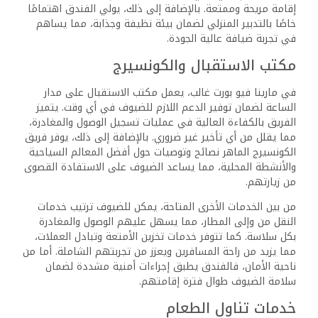
بالنسبة للعائلات، يوفر الفندق بوفيه خاص للأطفال ووجبات
مصممة خصيصًا لتلبية احتياجاتهم، مما يضمن أن الصغار
يستمتعون بتجربة تناول الطعام. كما تتوفر خدمة الغرف على
مدار الساعة، مما يسمح للضيوف بالاستمتاع بوجباتهم في راحة
غرفهم.
أما بالنسبة لأولئك الذين يبحثون عن مكان للاسترخاء مع
مشروب، فإن البارات والمقهى الموجودين في الموقع يوفران
أجواءً مثالية للجلوس والاستمتاع بوجبة خفيفة أو مشروب
منعش.
التنظيف والصيانة
يُولي فريق التدبير المنزلي في مارينا فيو بورت غالب اهتمامًا
خاصًا بالنظافة والصيانة، لضمان إقامة مريحة وجذابة لجميع
الضيوف. يتم تنظيف الغرف بانتظام وتزويدها بجميع وسائل
الراحة اللازمة للحفاظ على راحة الضيوف.
إضافةً إلى التنظيف اليومي، يحرص الفندق على معالجة أي
مسائل تتعلق بالصيانة بسرعة وكفاءة. يظل فريق الصيانة متاحًا
لأي طلبات أو احتياجات إضافية من الضيوف، مما يضمن أن تكون
كل زاوية من الفندق، بدءًا من الردهة وصولًا إلى المرافق
الترفيهية، في أفضل حالاتها.