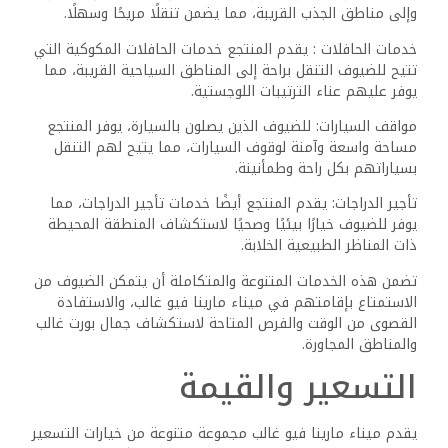
اختلافات تعتمد على الموسم ومستوى الطلب.
الغرف العادية: مجهزة بوسائل الراحة الأساسية مثل تكييف
الهواء، وخدمة الواي فاي المجانية، وحمامات خاصة، مما يوفر
إقامة مريحة للضيوف.
الغرف الفاخرة: توفر تجربة محسنة مع مساحات أكبر وإطلالات
أفضل على المناظر الطبيعية المحيطة، مما يجعلها خيارًا مثاليًا
لمن يبحثون عن مزيد من الراحة والرفاهية.
الغرف العائلية: مثالية للعائلات، مع مساحات أوسع وتصميمات
مريحة تلبي احتياجات جميع أفراد الأسرة.
يمكن أن تشمل العروض الترويجية الموسمية خصومات خاصة،
مما يسمح للضيوف بالاستفادة من أسعار أقل خلال الفترات ذات
الطلب المنخفض.
تكاليف وخدمات إضافية
بالإضافة إلى تكلفة الإقامة الأساسية، قد تتحمل بعض الخدمات
والأنشطة تكاليف إضافية:
الضرائب ورسوم الخدمة: تختلف وفقًا للسياسات المحلية وقد
تكون مشمولة أو مضافة إلى الفاتورة النهائية.