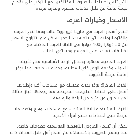
خيارات تناول الطعام: يمتلك الفندق مطعمًا وبارًا يوفران
مجموعة من الأطباق والمشروبات. يتم احتساب هذه الخدمات
بشكل منفصل عن تكلفة الإقامة.
الأنشطة الترفيهية: تشمل الأنشطة مثل الغوص ورحلات
الاستكشاف تكلفة إضافية، وغالبًا ما يتم تقديم صفقات حزم
تجمع بين الإقامة وبعض الأنشطة، مما يوفر للضيوف قيمة
أفضل.
يوصى بالتحقق من أي عروض أو خصومات موسمية قد تكون
متاحة عند الحجز، حيث يمكن أن تؤثر بشكل كبير على التكلفة
الإجمالية للإقامة. هذه العروض قد تتضمن باقات تتضمن إقامة
لعدة ليالٍ أو تقديم خدمات إضافية مثل وجبات الإفطار المجانية
أو تخفيضات على الأنشطة الترفيهية.
بهذا، يضمن مارينا فيو بورت غالب تقديم تجربة شاملة توازن بين
السعر والقيمة، مما يجعلها وجهة مميزة للمسافرين الباحثين
عن الراحة والجودة.
الأسئلة الشائعة