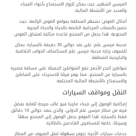
بسياراتهم بكل راحة وطمأنينة.
تأجير الدراجات: يقدم المنتجع أيضًا خدمات تأجير الدراجات، مما
يوفر للضيوف خيارًا بيئيًا وصحيًا لاستكشاف المنطقة المحيطة
ذات المناظر الطبيعية الخلابة.
تضمن هذه الخدمات المتنوعة والمتكاملة أن يتمكن الضيوف من
الاستمتاع بإقامتهم في ميناء مارينا فيو غالب، والاستفادة
القصوى من الوقت والفرص المتاحة لاستكشاف جمال بورت غالب
والمناطق المجاورة.
التسعير والقيمة
يقدم ميناء مارينا فيو غالب مجموعة متنوعة من خيارات التسعير
التي تلبي احتياجات الضيوف المختلفين، مع التركيز على تقديم
قيمة عالية من خلال خدمات متميزة وتجارب فريدة.
الأسعار وخيارات الغرف
تتنوع أسعار الغرف في مارينا فيو بورت غالب وفقًا لنوع الغرفة
والفترة الزمنية التي يتم فيها الحجز. بشكل عام، تتراوح الأسعار
بين 50 دولارًا و100 دولارًا في الليلة للغرف العادية، مع