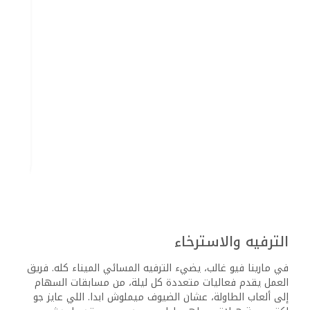
إلى أحواض السباحة المخصصة للأطفال والتي تزخر بالألعاب
المائية المثيرة، فإن هذه الأماكن تضمن قضاء الأطفال أوقاتاً
ممتعة لا تُنسى. كما تُنظّم بانتظام أنشطة وألعاب عائلية
مُصممة خصيصاً لتعزيز الترابط بين أفراد الأسرة وخلق ذكريات لا
تُمحى.
الخدمات والموظفين
مارينا فيو بورت غالب يوفر تجربة شاملة ومريحة لضيوفه من خلال
مجموعة متنوعة من الخدمات. يحرص الموظفون المتفانون على
تقديم الدعم في جميع الأوقات، مع التركيز على تلبية احتياجات
الضيوف المختلفة. سواء كان ذلك من خلال خدمات الكونسيرج
المتاحة لمساعدة الضيوف في التخطيط لأنشطتهم، أو خيارات
تناول الطعام التي تلبي مختلف الأذواق، فإن الفندق يضمن
إقامة مريحة وممتعة. بالإضافة إلى ذلك، يولي الفندق اهتمامًا
خاصًا بالتدبير المنزلي لضمان بيئة نظيفة وجذابة، مما يساهم
في تجربة ضيافة عالية الجودة.
مكتب الاستقبال والكونسيرج
في مارينا فيو بورت غالب، يعمل مكتب الاستقبال على مدار
الساعة لضمان توفير الدعم اللازم للضيوف في أي وقت. يتميز