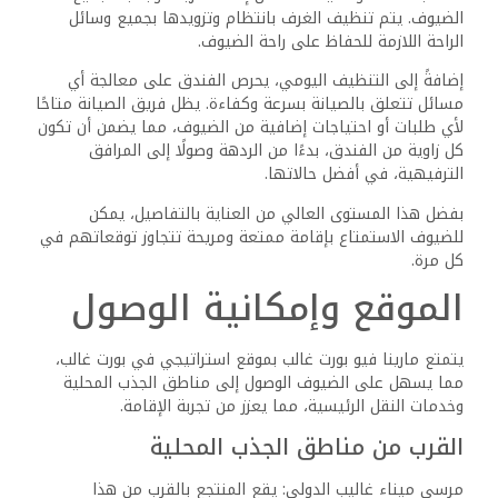
للضيوف زيارة مدينة مرسى علم لاستكشاف الجوانب الثقافية
والتاريخية للمنطقة.
شواطئ البحر الأحمر: تقع الشواطئ الجميلة على مسافة قصيرة
بالسيارة من المنتجع، مما يوفر فرصًا للاسترخاء على الشاطئ
والاستمتاع بالأنشطة المائية المختلفة.
النقل ومواقف السيارات
إمكانية الوصول إلى ميناء مارينا فيو غالب مريحة للغاية بفضل
قربه من مطار مرسى علم الدولي، والذي يبعد حوالي 10 دقائق
فقط بالسيارة. هذا الموقع يجعل الوصول إلى المنتجع سهلاً
وسريعًا، خاصة للمسافرين القادمين بالطائرة.
خدمات سيارات الأجرة: تتوفر بسهولة لنقل الضيوف من المطار
وإلى مناطق الجذب القريبة، مما يضمن تنقلًا مريحًا وسهلًا.
خدمات الحافلات : يقدم المنتجع خدمات الحافلات المكوكية التي
تتيح للضيوف التنقل براحة إلى المناطق السياحية القريبة، مما
يوفر عليهم عناء الترتيبات اللوجستية.
مواقف السيارات: للضيوف الذين يصلون بالسيارة، يوفر المنتجع
مساحة واسعة وآمنة لوقوف السيارات، مما يتيح لهم التنقل