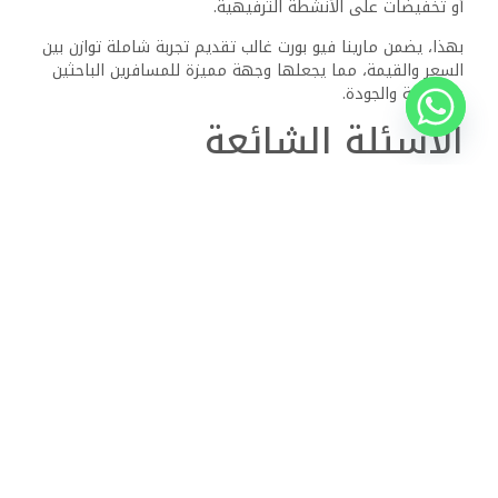
المنطقة المحيطة بمارينا فيو بورت غالب؟
تشمل مناطق الجذب السياحي القريبة من مارينا فيو بورت غالب
مواقع مشهورة للغوص، مرسى دولي، وشواطئ رائعة. يمكن
للزوار استكشاف البيئة البحرية الغنية بالمنطقة، أو الاستمتاع
بالمناظر الطبيعية الجميلة التي تجعل من هذه الوجهة مكانًا
مثاليًا للاسترخاء والمغامرة.
هل يمكن للضيوف المشاركة في أنشطة
الرياضات المائية في مارينا فيو بورت
غالب؟
نعم، تتوفر مجموعة واسعة من أنشطة الرياضات المائية في
مارينا فيو بورت غالب. يمكن للضيوف المشاركة في الغطس،
الغوص، ورحلات القوارب التي تتيح لهم اكتشاف الحياة البحرية
النابضة بالحياة في البحر الأحمر. المنتجع أو المرسى عادة ما
يسهل تنظيم هذه الأنشطة لضمان تجربة ممتعة وآمنة.
كيف يقيم الزوار تجربتهم في مارينا فيو
بورت غالب؟
حصل مارينا فيو بورت غالب على تقييمات إيجابية من الزوار. غالبًا