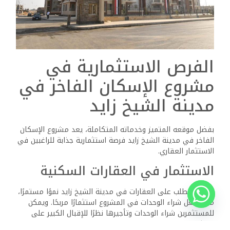
استغلال الموقع المتميز لإنشاء أعمال تجارية ناجحة.
الخاتمة
يعد مشروع الإسكان الفاخر في مدينة الشيخ زايد واحدًا من أبرز
مشروعات الإسكان التي أطلقتها الدولة لتوفير بيئة سكنية
راقية للمواطنين. ويتميز المشروع بموقعه الاستراتيجي، تصميمه
العصري، وخدماته المتكاملة التي تلبي احتياجات السكان
اليومية. بفضل التسهيلات المالية التي توفرها الدولة، أصبح
المشروع فرصة ذهبية للراغبين في امتلاك وحدة سكنية فاخرة
بأسعار مناسبة. إذا كنت تبحث عن تجربة سكنية متكاملة تجمع
بين الراحة، الفخامة، والأمان، فإن مشروع الإسكان الفاخر في
مدينة الشيخ زايد هو الخيار الأمثل لك.
ذات الصلة