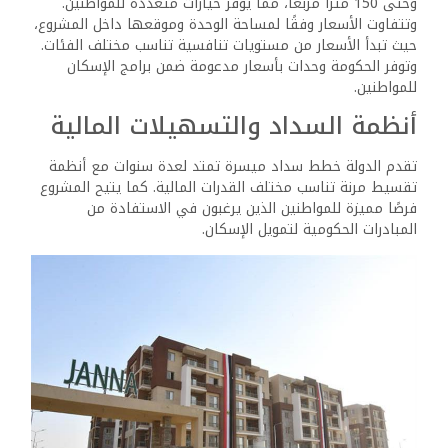
مشروع الإسكان الفاخر في
مدينة الشيخ زايد
بفضل موقعه المتميز وخدماته المتكاملة، يعد مشروع الإسكان
الفاخر في مدينة الشيخ زايد فرصة استثمارية جذابة للراغبين في
الاستثمار العقاري.
الاستثمار في العقارات السكنية
يشهد الطلب على العقارات في مدينة الشيخ زايد نموًا مستمرًا،
مما يجعل شراء الوحدات في المشروع استثمارًا مربحًا. ويمكن
للمستثمرين شراء الوحدات وتأجيرها نظرًا للإقبال الكبير على
السكن في هذه المنطقة الراقية. وتتزايد قيمة العقارات في
المشروع مع مرور الوقت، مما يوفر عائدًا استثماريًا مرتفعًا
للملاك.
الاستثمار في المرافق التجارية
يتيح المشروع فرصًا للاستثمار في المحلات التجارية
والمراكز الخدمية داخل المجمع السكني.
يمكن لأصحاب المشاريع الصغيرة والمتوسطة