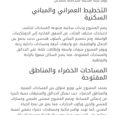
يوفر بيئة سكنية متكاملة للسكان.
التخطيط العمراني والمباني
السكنية
يضم المشروع وحدات سكنية متنوعة المساحات لتناسب
احتياجات مختلف الفئات، من الشقق الفاخرة إلى الدوبلكسات
الواسعة. وتم تصميم المباني بأسلوب هندسي حديث يجمع بين
الجمال والوظيفية، مع واجهات أنيقة ومساحات داخلية رحبة.
ويوفر المشروع شرفات واسعة وإطلالات خلابة على الحدائق
والمساحات المفتوحة، مما يمنح السكان شعورًا بالراحة
والرفاهية.
المساحات الخضراء والمناطق
المفتوحة
يعتمد المشروع على توزيع متوازن بين المساحات المبنية
والمناطق الخضراء، حيث تشكل الحدائق والمتنزهات نسبة كبيرة
من إجمالي المساحة. ويضم المشروع ممشى طبيعي ومسارات
للمشي والجري وركوب الدراجات، مما يعزز من نمط الحياة
الصحي. كما توجد نوافير مائية ومسطحات خضراء تضفي لمسة
جمالية على المشروع، مما يوفر بيئة هادئة ومريحة للسكان.