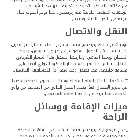
تكوينات مختلفة، بما في ذلك وحدات من 1 إلى 3 غرف نوم. تم
الانتهاء من كل شقة بالكامل، مما يضمن مستوى عال من
الجودة.
تتراوح الأحجام من 48 إلى 132 مترا مربعا، مما يلبي مختلف
الأحجام والتفضيلات العائلية.
تتميز هذه الوحدات بإطلالات بانورامية ومفروشات فاخرة ومطابخ
حديثة. تأتي بعض الشقق أيضا مع شرفات واسعة، مما يعزز
تجربة المعيشة.
وسائل الراحة والمرافق
الفاخرة
يمكن للمقيمين الاستمتاع بمجموعة من وسائل الراحة الفاخرة
المصممة لتعزيز نمط حياتهم. يتميز المجمع بالعديد من
البحيرات الاصطناعية وحمامات السباحة.
توفر سينما كبار الشخصيات خيارات الترفيه، في حين يلبي النادي
الرياضي احتياجات عشاق اللياقة البدنية. تقدم المطاعم
والمقاهي تجارب طهي متنوعة.