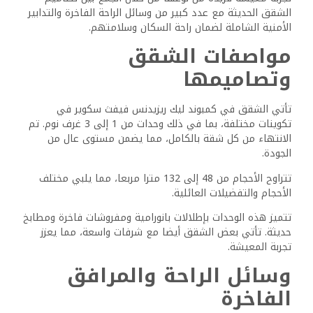
بالإضافة إلى ذلك، هناك خدمات التدبير المنزلي وأنظمة الاتصال
الداخلي لمزيد من الراحة. للاحتياجات الطبية، تتوفر عيادة في
الموقع.
خدمات الأمن والسلامة
السلامة داخل ليك ريزيدنس فيفث سكوير هي أولوية قصوى. تم
تجهيز المجمع بتدابير أمنية متقدمة، بما في ذلك أفراد الأمن
على مدار الساعة طوال أيام الأسبوع.
هناك أيضا مرافق لوقوف السيارات تحت الأرض وأنظمة المراقبة
في جميع أنحاء العقار.
يمكن الوصول بسهولة إلى خدمات الطوارئ، مع فرق مخصصة
تضمن الاستجابة السريعة في حالة وقوع أي حوادث.
القدرة على العيش ونمط
الحياة
يوفر مجمع ليك ريزيدنس فيفث سكوير في القاهرة الجديدة
مستوى عال من المعيشة مع مزيج من وسائل الراحة الحديثة