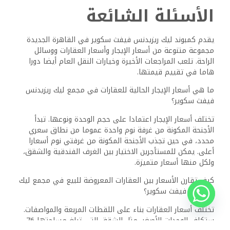
البناء، في حين يشيد الزوار بالوحدات المكتملة بالكامل. تقدم
هذه المراجعات رؤى حول البيئة المجتمعية ومستويات الرضا
العام.
ما هي وسائل الراحة التي يقدمها ليك ريزيدنس فيفث سكوير
كمبوند لسكانه؟
يقدم المجمع مجموعة واسعة من وسائل الراحة، بما في ذلك
أسطح المنازل المشتركة والحدائق ذات المناظر الطبيعية
وحمامات السباحة. يمكن للمقيمين الوصول إلى مراكز اللياقة
البدنية والمناطق الترفيهية والأمن على مدار 24 ساعة. تعزز
هذه المرافق تجربة المعيشة وتضمن الراحة لجميع شاغليها.
هل يمكنك تقديم معلومات عن توافر الوحدات في مجمع ليك
ريزيدنس فيفث سكوير؟
يمكن أن يتقلب توافر الوحدات؛ ومع ذلك، عادة ما يكون هناك
مجموعة مختارة من كل من الغرف الفندقية والشقق. يجب على
المشترين والمستأجرين المحتملين الاستفسار مباشرة عن أحدث
المعلومات. يوصى بالاستفسارات المبكرة بسبب شعبية الموقع.
ما هي خيارات النقل العام المتاحة بالقرب من مجمع ليك
ريزيدنس فيفث سكوير؟