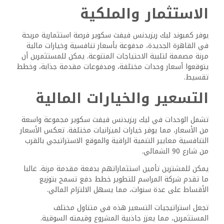
ما هي أسعار الإيجار الحالية للعقارات في مجمع ليك ريزيدنس
فيفث سكوير؟
تختلف أسعار الإيجار اعتمادا على حجم الوحدة ونوعها. تبدأ
الأجنحة المكونة من غرفة نوم واحدة عموما من نطاق سعري
محدد، في حين تجذب الأجنحة المكونة من غرفتي نوم أسعارا
أعلى. يمكن للمستأجرين الاختيار بين الغرف الفندقية والشقق،
ولكل منها أسعار متميزة.
كيف تقارن الأسعار بين العقارات المعروضة للبيع في مجمع ليك
ريزيدنس فيفث سكوير؟
تختلف أسعار العقارات بناء على اللقطات المربعة والمواصفات.
ستكلف الوحدات الأصغر، مثل الشقق التي تبلغ مساحتها 76
مترا مربعا، أقل من الوحدات الأكبر حجما. تكشف المقارنة مع
التطورات الأخرى في القاهرة الجديدة عن أسعار تنافسية، مما
يجعلها خيارا قابلا للتطبيق للعديد من المشترين.
هل هناك أي مراجعات حديثة على مجمع ليك ريزيدنس فيفث
سكوير يمكن أن تساعد في تقييم المجتمع؟
تسلط المراجعات الأخيرة الضوء على الموقع الاستراتيجي
للمجمع ووسائل الراحة من الدرجة الأولى. يقدر السكان جودة