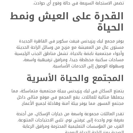
ترفيهية وترفيهية متنوعة. يضم المجمع ناديا رياضيا مجهزا
بمرافق لمختلف الألعاب الرياضية، مما يعزز أسلوب حياة نشط
بين السكان.
لمحبي السينما، هناك سهولة الوصول إلى دور السينما القريبة،
التي تقدم أحدث الأفلام والنشاط الترفيهي الممتع. بالإضافة
إلى ذلك، يتميز المجمع بمسارات المشي والجري، التي تلبي
احتياجات عشاق اللياقة البدنية.
يوفر مركز التسوق في متناول اليد العديد من خيارات البيع
بالتجزئة وتناول الطعام والترفيه، مما يجعل التسوق اليومي
مريحا ومتنوعا. تشمل المرافق الترفيهية الأخرى حمامات
السباحة وصالات الألعاب الرياضية والمساحات الخضراء التي
تشجع على الاسترخاء والاستمتاع.
الاستثمار والملكية
يوفر كمبوند ليك ريزيدنس فيفث سكوير فرصة استثمارية مربحة
في القاهرة الجديدة، مدفوعة بأسعار تنافسية وخيارات مالية
مرنة مصممة لتلبية الاحتياجات المتنوعة. يمكن للمستثمرين أن
يتوقعوا أسعار وحدات مختلفة، ومدفوعات مقدمة جذابة، وخطط
تقسيط.