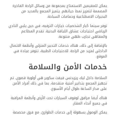
وأجواء مجتمعية نابضة بالحياة. تشمل مناطق الجذب الرئيسية
مساحات سكنية مخططة جيدا، ومرافق ترفيهية واسعة،
وسهولة الوصول إلى الخدمات الأساسية.
المجتمع والحياة الأسرية
يتمتع السكان في ليك ريزيدنس ببيئة مجتمعية متماسكة، مما
يجعلها مثالية للعائلات. يقع المجمع في موقع مثالي داخل
مجتمع المسور، مما يوفر بيئة آمنة وهادئة لجميع الأعمار.
تقدر العائلات مجموعة واسعة من خيارات الإسكان، من أجنحة
بغرفة نوم واحدة إلى غرفتي نوم، تلبي الاحتياجات المتنوعة.
القرب من المؤسسات التعليمية المحترمة ومرافق الرعاية
الصحية يعزز الراحة للحياة اليومية.
يتم تشجيع التفاعل الاجتماعي من خلال المناطق المجتمعية
التي يتم صيانتها جيدا. وتشمل هذه الحدائق ذات المناظر
الطبيعية والملاعب، مما يعزز الشعور بالانتماء والأمن بين
السكان. الأحداث والتجمعات المجتمعية متكررة، مما يوفر العديد
من الفرص للعائلات للتواصل والتواصل الاجتماعي.
فرص الترفيه والاستجمام تتفوق ليك ريزيدنس في توفير أنشطة