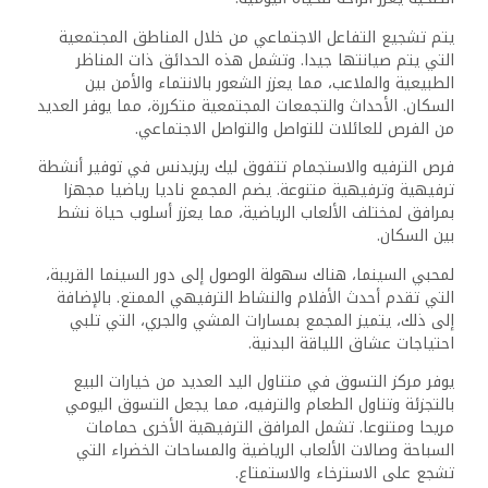
التسعير والخيارات المالية
تشمل الوحدات في ليك ريزيدنس فيفث سكوير مجموعة واسعة
من الأسعار، مما يوفر خيارات لميزانيات مختلفة. تعكس الأسعار
التنافسية معايير التنمية الراقية والموقع الاستراتيجي بالقرب
من شارع 90 الشمالي.
يمكن للمشترين تأمين استثماراتهم بدفعة مقدمة مرنة. غالبا
ما تقدم شركة المراسم للتطوير خطط دفع تسمح بتوزيع
الأقساط على عدة سنوات، مما يسهل الالتزام المالي.
تجعل استراتيجيات التسعير هذه في متناول مختلف
المستثمرين، مما يعزز جاذبية المشروع وقيمته السوقية.
الأسئلة الشائعة
يقدم كمبوند ليك ريزيدنس فيفث سكوير في القاهرة الجديدة
مجموعة متنوعة من أسعار الإيجار وأسعار العقارات ووسائل
الراحة. تلعب المراجعات الأخيرة وخيارات النقل العام أيضا دورا
هاما في تقييم قيمتها.