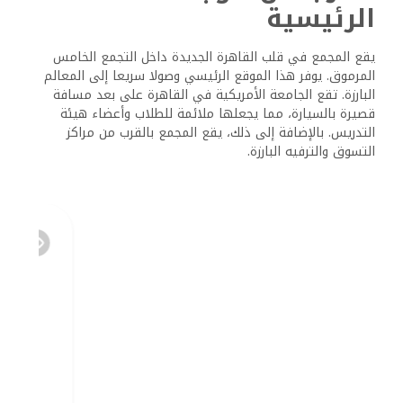
الرئيسية
يقع المجمع في قلب القاهرة الجديدة داخل التجمع الخامس
المرموق. يوفر هذا الموقع الرئيسي وصولا سريعا إلى المعالم
البارزة. تقع الجامعة الأمريكية في القاهرة على بعد مسافة
قصيرة بالسيارة، مما يجعلها ملائمة للطلاب وأعضاء هيئة
التدريس. بالإضافة إلى ذلك، يقع المجمع بالقرب من مراكز
التسوق والترفيه البارزة.
يضمن موقعه على طول شارع 90 الشمالي وجود السكان بالقرب
من مختلف المراكز التجارية والتجارية. يعزز هذا القرب من
الوجهات المهمة جاذبية ليك ريزيدنس، مما يوفر أسلوب حياة
مجتمعي نابض بالحياة ومتصل.
النقل والاتصال
يوفر كمبوند ليك ريزيدنس فيفث سكوير اتصالا ممتازا عبر الطرق