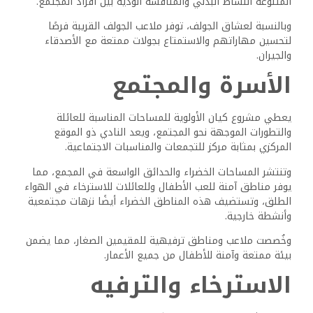
وتخلق الحدائق الهادئة والمناظر الطبيعية في جميع أنحاء
المجمع أماكن هادئة للتأمل أو القراءة أو مجرد الاستمتاع بجمال
الطبيعة في أجواء هادئة.
الموقع وسهولة الوصول
يتمتع مجمع كيان بموقع متميز في مدينة السادس من أكتوبر،
مما يوفر للمقيمين سهولة الوصول إلى المعالم الرئيسية
وشبكات النقل، ويعزز الموقع الاستراتيجي للمشروع جاذبيته لمن
يبحثون عن الراحة والاتصال.
القرب من المعالم
يقع مجمع كيان بالقرب من عدة مواقع بارزة، وخلف مول العرب
الشهير؛ وجهة تسوق رئيسية، كما أن الكمبوند قريب من كمبوند
بيفرلي هيلز ومشروع جراند هايتس.
وتقع مدينة الشيخ زايد بجوار المشروع، مما يزيد وصول السكان
إلى وسائل الراحة الإضافية، ويقع حرم جامعة القاهرة بالشيخ
زايد في مكان قريب، مما يفيد الطلاب والموظفين.
وتقع أهرامات الجيزة الشهيرة على بعد 19 كم، مما يوفر خلفية