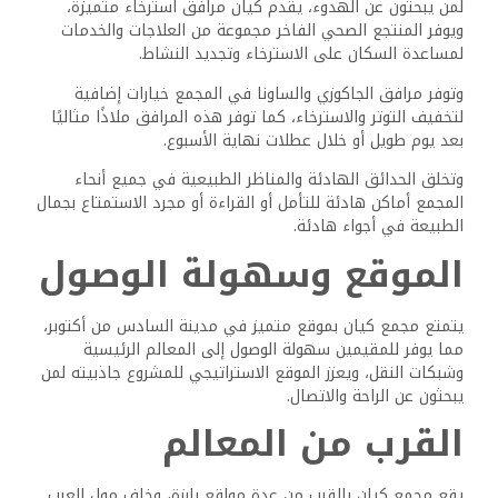
ثقافية فريدة، وللترفيه يقع دريم بارك على بعد 6 كم من
الكمبوند.
النقل والاتصال
يضمن موقع مجمع كيان على طريق القاهرة الإسكندرية
الصحراوي اتصالاً ممتازًا، حيث يمكن الوصول بسهولة إلى الطريق
الدائري ومحور 26 يوليو، مما يسهل السفر عبر القاهرة الكبرى.
ويقع مطار القاهرة الدولي على بعد 46 كم، وهو ملائم
للمسافرين الدائمين، ويوفر مطار سفنكس الدولي الأحدث بديلاً
للرحلات الداخلية وبعض الرحلات الدولية.
وتتوفر خيارات النقل العام في المنطقة، ويتيح موقع المجمع
بالقرب من الطرق الرئيسية سهولة التنقل إلى وسط القاهرة
والمناطق المحيطة الأخرى.
ولتوفير الراحة اليومية، يقع سوبر ماركت هايبر وان بالقرب من
الكمبوند، ويعد ميدان جهينة أحد المعالم المحلية، ويعتبر بمثابة
نقطة مرجعية للملاحة في المنطقة.
الأسئلة الشائعة