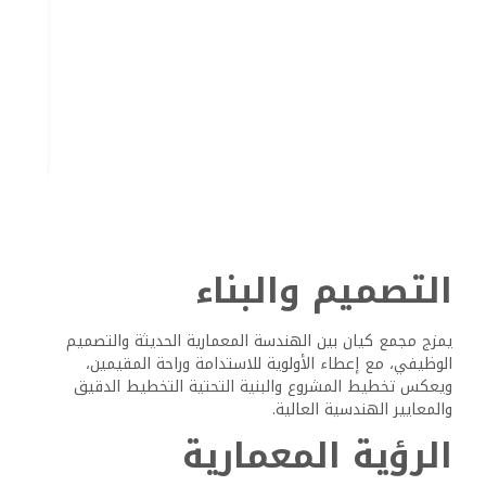
لتلبية التفضيلات المتنوعة، وصُممت كل وحدة لتحسين استغلال
المساحة مع الحفاظ على الشعور بالفخامة.
المعايير الهندسية
والبنية التحتية
يلتزم التطوير بمعايير هندسية صارمة لضمان طول العمر
والسلامة، وتشكل تقنيات البناء المتقدمة والمواد عالية الجودة
أساس عملية البناء في كيان.
تشمل عناصر البنية التحتية الرئيسية ما يلي:
شبكة المرافق تحت الأرض
أحدث مرافق معالجة المياه
شبكة كهربائية قوية مع أنظمة احتياطية
اتصال إنترنت عالي السرعة عبر الألياف الضوئية
وقد صُممت هذه الأنظمة لتحقيق الكفاءة والحد الأدنى من
التأثير البيئي، بما يتماشى مع أهداف التنمية المستدامة.
حالة البناء