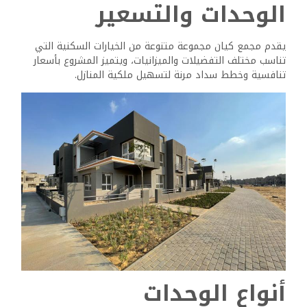
المنازل المستقلة بديلاً للعائلات أو لمن يرغبون في مساحة
معيشة إضافية.
وصُممت أحجام الوحدات وتكويناتها لتناسب متطلبات نمط الحياة
المختلفة، وتتميز بعض الشقق بشرفات أو تراسات، وتوفر
مساحات للمعيشة في الهواء الطلق.
خيارات التشطيب
يمكن للمشترين في كمبوند كيان الاختيار بين الوحدات كاملة
التشطيب وشبه التشطيب، كما تأتي الوحدات كاملة التشطيب
بتشطيبات عالية الجودة وجاهزة للانتقال الفوري.
وتسمح الخيارات شبه النهائية للمشترين بتخصيص جوانب معينة
من منازلهم، وقد يشمل هذا الاختيار اختيار مواد الأرضيات أو
خزائن المطبخ أو تجهيزات الحمام.
وتتوافق جودة المواد المستخدمة في كلا خياري التشطيب مع
المعايير العالية، وتشتمل التشطيبات عادةً على بلاط السيراميك
وأعمال الطلاء عالية الجودة والتركيبات الحديثة.
وسائل الراحة والمرافق