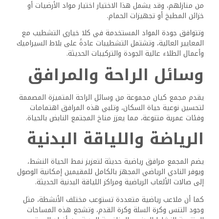
يعطي مشروع كيان الأولوية للمساحات المناسبة للعائلة
والتطورات الموجهة نحو المجتمع، ويعد النادي ذو الموقع
المركزي بمثابة مركز للتجمعات والمناسبات الاجتماعية.
وتنتشر المساحات الخضراء والحدائق الواسعة في المجمع، مما
يوفر مناطق آمنة للعب الأطفال وللعائلات للاسترخاء في الهواء
الطلق، وتستضيف هذه المناطق الخضراء أيضًا نزهات مجتمعية
وأنشطة خارجية.
وخُصصت ملاعب ومناطق ترفيهية للمقيمين الصغار، مما يضمن
بيئة ممتعة وآمنة للأطفال من جميع الأعمار.
الاسترخاء والترفيه
لمن يبحثون عن الهدوء، يقدم كيان مرافق استرخاء متميزة،
ويوفر المنتجع الصحي الفاخر مجموعة من العلاجات والخدمات
لمساعدة السكان على الاسترخاء وتجديد النشاط.
وتوفر مرافق الجاكوزي والساونا في المجمع خيارات إضافية
لتخفيف التوتر والاسترخاء، كما توفر هذه المرافق ملاذًا مثاليًا
بعد يوم طويل أو خلال عطلات نهاية الأسبوع.