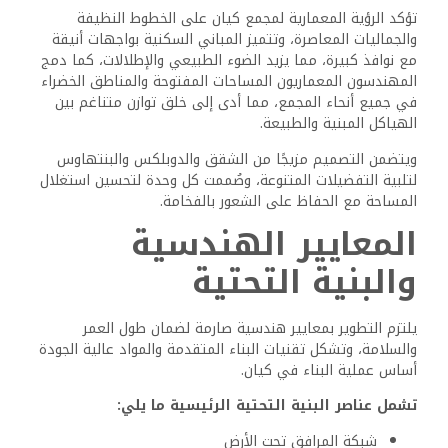
اعتبارًا من يوليو 2024، أصبح مجمع كيان قيد التطوير النشط،
ونُفذ المشروع على مراحل لضمان التسليم في الوقت المناسب
والحفاظ على مراقبة الجودة.
يشمل التقدم الحالي ما يلي:
الانتهاء من الأعمال التأسيسية
تشييد العديد من المباني السكنية
استمرار تنسيق الحدائق في المناطق العامة
تستخدم فرق البناء المعدات والتقنيات الحديثة لتسريع عملية
البناء مع الحفاظ على معايير الجودة الصارمة، وقد التزم
المطورون بتحديثات التقدم المنتظمة، وإبقاء السكان
المستقبليين على علم بتقدم المشروع.
الوحدات والتسعير
يقدم مجمع كيان مجموعة متنوعة من الخيارات السكنية التي
تناسب مختلف التفضيلات والميزانيات، ويتميز المشروع بأسعار
تنافسية وخطط سداد مرنة لتسهيل ملكية المنازل.