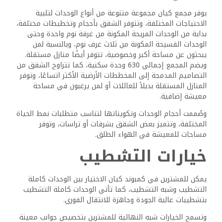
يقدم مجمع كيان مجموعة من وسائل الراحة المتميزة المصممة
لتحسين نوعية حياة السكان، وتلبي هذه المرافق اهتمامات
وفئات عمرية متنوعة، مما يعزز مناخ المجتمع النابض بالحياة.
الرياضة واللياقة البدنية
يضم المجمع مرافق رياضية حديثة لتعزيز نمط الحياة النشط،
ويوفر النادي الرياضي المجهز بالكامل للمقيمين إمكانية الوصول
إلى صالات الألعاب الرياضية ومراكز اللياقة البدنية الحديثة.
كما أن ملاعب رياضية متعددة تستوعب مختلف الأنشطة، مثل
وجود التنس وكرة السلة وكرة القدم، وتشجع هذه المساحات
المتنوعة النشاط البدني والمنافسة الودية بين أفراد المجتمع.
وبالنسبة لعشاق الجولف، توفر ملاعب الجولف القريبة فرصًا
لتحسين مهاراتهم والاستمتاع بجولات ممتعة مع الأصدقاء
والجيران.
الأسرة والمجتمع