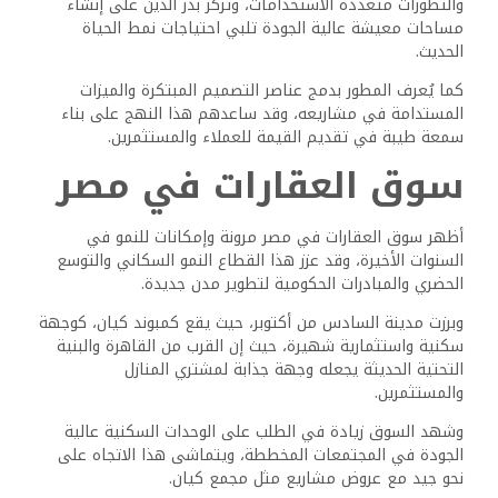
والتطورات متعددة الاستخدامات، وتركز بدر الدين على إنشاء
مساحات معيشة عالية الجودة تلبي احتياجات نمط الحياة
الحديث.
كما يُعرف المطور بدمج عناصر التصميم المبتكرة والميزات
المستدامة في مشاريعه، وقد ساعدهم هذا النهج على بناء
سمعة طيبة في تقديم القيمة للعملاء والمستثمرين.
سوق العقارات في مصر
أظهر سوق العقارات في مصر مرونة وإمكانات للنمو في
السنوات الأخيرة، وقد عزز هذا القطاع النمو السكاني والتوسع
الحضري والمبادرات الحكومية لتطوير مدن جديدة.
وبرزت مدينة السادس من أكتوبر، حيث يقع كمبوند كيان، كوجهة
سكنية واستثمارية شهيرة، حيث إن القرب من القاهرة والبنية
التحتية الحديثة يجعله وجهة جذابة لمشتري المنازل
والمستثمرين.
وشهد السوق زيادة في الطلب على الوحدات السكنية عالية
الجودة في المجتمعات المخططة، ويتماشى هذا الاتجاه على
نحو جيد مع عروض مشاريع مثل مجمع كيان.