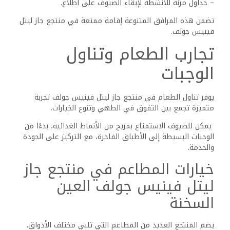
عشاق المأكولات البحرية سيجدون خيارات متخصصة تلبي
رغباتهم، بينما يمكن لمن يفضلون الأطعمة الخفيفة اختيار
السلطات الطازجة والأطباق النباتية.
تتناغم المشروبات، بما في ذلك مجموعة متنوعة من النبيذ
والكوكتيلات والمشروبات الغازية، مع كل وجبة، مما يسمح
للضيوف بالاستمتاع الكامل بتجربة تناول الطعام.
خيارات الحميات الخاصة
يهتم منتجع جاز ليتل فينيس بالاحتياجات الغذائية الخاصة. يوفر
المنتجع أطباقًا نباتية وخيارات نباتية صارمة، لضمان تمتع جميع
الضيوف بوجباتهم دون تنازل.
بناءً على الطلب، يمكن لفريق الطهي تلبية احتياجات الحساسية
الغذائية والقيود الغذائية الخاصة. يضمن هذا التخصيص تجربة
تناول طعام آمنة ومرضية للجميع.
بالإضافة إلى مفهوم نصف الإقامة الذي يشمل الإفطار
والعشاء، يمكن للضيوف طلب وجبات خاصة مسبقًا.
التزام المنتجع بتقديم خدمة عالية الجودة يمتد ليشمل كل وجبة،
مما يخلق جوًا مرحبًا يشجع على الاسترخاء والاستمتاع.