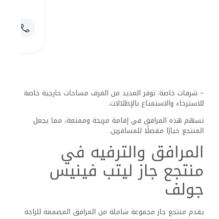
ومسبحًا مدفأ، مما يسمح للضيوف بالاستمتاع على مدار العام.
تحيط بالمسبح كراسي التشمس والمظلات، مما يوفر مكانًا
مريحًا للاسترخاء.
يتيح الوصول المباشر إلى الشاطئ للضيوف الاستمتاع بالرمال
الناعمة والمياه الصافية في العين السخنة.
يمكن للضيوف الاستمتاع بأنشطة مثل السباحة والاسترخاء تحت
الشمس.
كما يمكنهم الوصول إلى منطقة مخصصة للرياضات المائية،
مما يضفي عنصرًا من المغامرة على إقامتهم.
تشمل المرافق:
– واي فاي مجاني متاح في جميع أنحاء المنتجع.
– خدمة تنظيف يومية لضمان بيئة نظيفة ومريحة.
– خدمة غسيل الملابس لراحة إضافية.
خدمات الترفيه والأنشطة