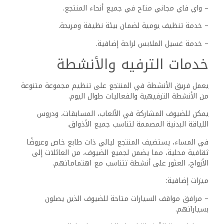
يوفر تناول الطعام في منتجع جاز ليتل فينيس جولف تجربة
متميزة تجمع بين التفوق في الطهي وتنوع الخيارات.
يمكن للضيوف الاستمتاع بمزيج من الأنماط الغذائية، بدءًا من
الوجبات البسيطة إلى الأطباق الفاخرة، مع التركيز على الجودة
والخدمة.
خيارات المطاعم في منتجع جاز
ليتل فينيس جولف العين
السخنة
يضم المنتجع العديد من المطاعم التي تلبي مختلف الأذواق.
يمكن للضيوف بدء يومهم في المطعم الرئيسي، حيث يتم
تقديم بوفيه إفطار متنوع يشمل الفواكه الطازجة والمعجنات
والأطباق الساخنة.
لتناول الغداء والعشاء، يمكن للزوار استكشاف مزيج من الأطباق
المحلية والدولية. يقدم المطعم الفاخر في المنتجع أطباقًا
مختارة بعناية، تبرز المكونات الموسمية.