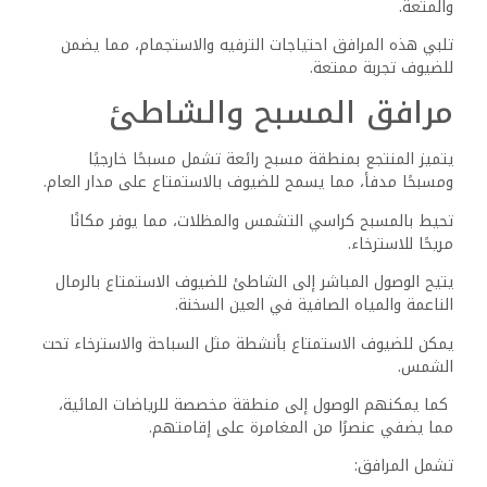
يعمل فريق الأنشطة في المنتجع على تنظيم مجموعة متنوعة
من الأنشطة الترفيهية والفعاليات طوال اليوم.
يمكن للضيوف المشاركة في الألعاب، المسابقات، ودروس
اللياقة البدنية المصممة لتناسب جميع الأذواق.
في المساء، يستضيف المنتجع ليالي ذات طابع خاص وعروضًا
ثقافية محلية، مما يضمن لجميع الضيوف، من العائلات إلى
الأزواج، العثور على أنشطة تتناسب مع اهتماماتهم.
ميزات إضافية:
– مرافق مواقف السيارات متاحة للضيوف الذين يصلون
بسياراتهم.
– جداول مرنة للأنشطة لإبقاء الضيوف على اطلاع.
تضمن هذه المرافق المتنوعة إقامة ممتعة في منتجع جاز ليتل
فينيس جولف.
تجارب الطعام وتناول
الوجبات