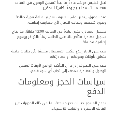
الحجز.
قد يُطلب تقديم شهادات ميلاد للأطفال تحت سن معين
للحصول على خصومات عائلية.
يُشجع الضيوف على مراجعة السياسات المتعلقة بالرسوم
الإضافية للخدمات الإضافية، مثل علاجات السبا أو أنشطة
الأطفال، والتي قد تختلف حسب الموسم.
رضا الضيوف والمراجعات
يعكس رضا الضيوف في منتجع جاز ليتل فينيس جولف مجموعة
متنوعة من التجارب التي تتضح من خلال المراجعات.
تركز المراجعات بشكل أساسي على التقييمات، حسن الضيافة
من طاقم العمل، وصيانة المنتجع.
التقييمات وملاحظات الضيوف
يحظى منتجع جاز ليتل فينيس جولف بتقييمات قوية، حيث حصل
على درجة مذهلة بلغت 8.2 من مختلف منصات التقييم.