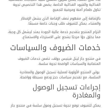
إضافية محتملة.
يجب على الزوار إبلاغ مكتب الاستقبال مسبقًا بأي طلبات خاصة
تتعلق بأوقات وصولهم أو مغادرتهم.
يجب على الضيوف إدراك أن التأكيد الواضح لأوقات تسجيل
الوصول والمغادرة يهدف إلى تجنب أي سوء فهم.
سياسات الحجز ومعلومات
الدفع
يقدم المنتجع خيارات حجز متنوعة، بما في ذلك الحجوزات غير
القابلة للاسترداد والقابلة للاسترداد.
تتطلب الحجوزات غير القابلة للاسترداد دفع المبلغ الكامل عند
الحجز ولا يمكن إلغاؤها دون عقوبة.
تسمح الحجوزات القابلة للاسترداد للضيوف بتغيير أو إلغاء الحجز
دون فقدان وديعتهم، ولكن قد تتطلب تفويضًا مسبقًا على
بطاقة ائتمان.
تُعد بطاقة الائتمان الصالحة ضرورية لجميع الحجوزات لضمان