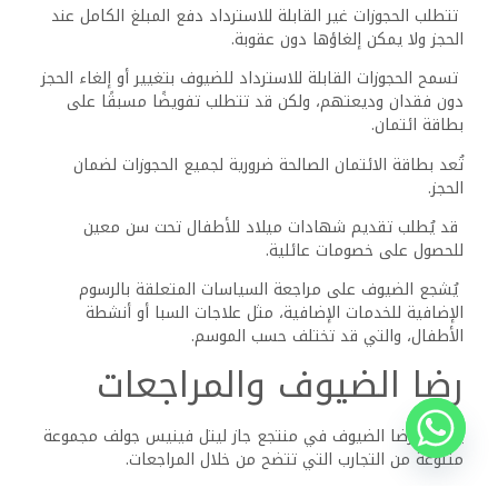
غالبًا ما يترك الضيوف تعليقات إيجابية وممتازة بخصوص
إقامتهم، مشيدين بشكل خاص بطاقم العمل المتفاني والأجواء
العامة.
يحتل المنتجع المرتبة الأولى من بين 4 فنادق في “الحفاير” على
موقع TripAdvisor، حيث يحتوي على 926 تقييمًا من
المسافرين.
يعبر العديد من الزوار عن سعادتهم بالخدمات المقدمة، بينما
أشار عدد قليل إلى تجارب متوسطة.
غالبًا ما تذكر المراجعات الضيافة المتميزة التي يتلقاها
الضيوف، مما يخلق بيئة ترحيبية للمصطافين.
الصيانة والنظافة
من حيث الصيانة، حصل منتجع جاز ليتل فينيس جولف العين
السخنة على إشادات كبيرة بسبب نظافته.
تبرز المراجعات باستمرار الظروف المثالية للغرف والمناطق
المشتركة والمرافق. يقدر الضيوف الصيانة الدقيقة، التي تسهم
في إقامة مريحة.